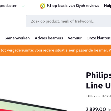
ie
Al 25 jaar betrouwbaar en ervaren
9,1 op basis van
Kiyoh reviews
Professionele kl
Hul
Samenwerken
Advies beamers
Verhuur
Onze klanten
 tot vergaderruimte: voor iedere situatie een passende beamer.
W
Phili
Line 
EAN code: 8712
2.899,00
I