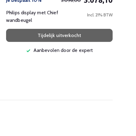
3.078,10
Je bespaart 10%
3.098,00
Philips display met Chief
Incl. 21% BTW
wandbeugel
Tijdelijk uitverkocht
Aanbevolen door de expert