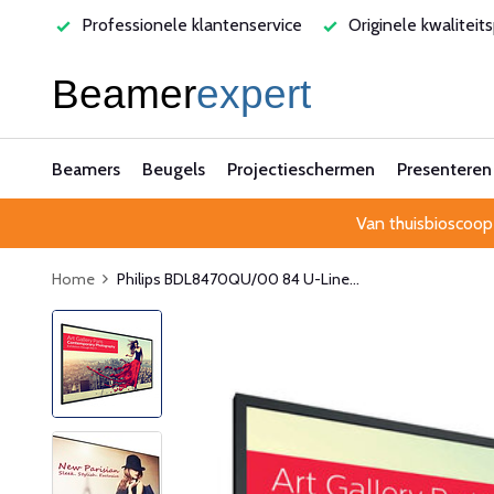
rvice
Originele kwaliteitsproducten
Laagste prijsgarant
Beamers
Beugels
Projectieschermen
Presenteren
Van thuisbioscoop
Home
Philips BDL8470QU/00 84 U-Line...