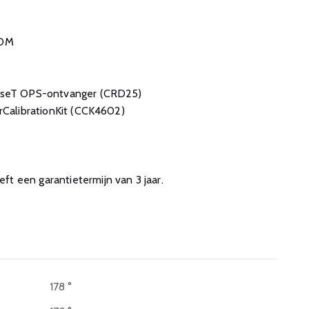
ROM
BaseT OPS-ontvanger (CRD25)
urCalibrationKit (CCK4602)
 een garantietermijn van 3 jaar.
178 °