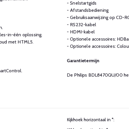
- Snelstartgids
- Afstandsbediening
- Gebruiksaanwijzing op CD-
- RS232-kabel
n.
- HDMI-kabel
es-in-één oplossing.
- Optionele accessoires: HD
cloud met HTML5.
- Optionele accessoires: Colo
Garantietermijn
artControl.
De Philips BDL8470QU/00 heeft
Kijkhoek horizontaal in °: