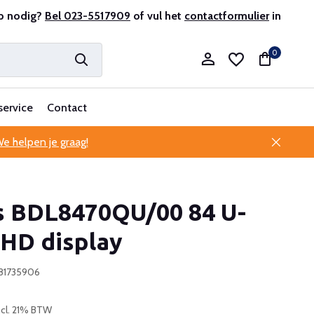
antenservice
p nodig?
Bel 023-5517909
of vul het
contactformulier
in
0
service
Contact
e helpen je graag!
Account aanmaken
ps BDL8470QU/00 84 U-
Account aanmaken
UHD display
581735906
ncl. 21% BTW