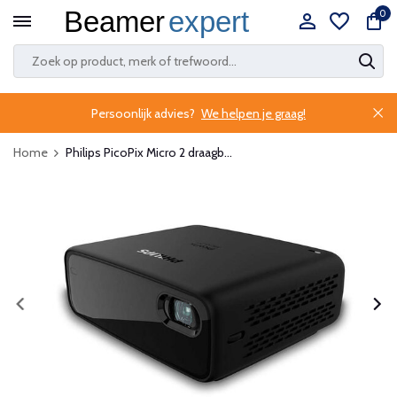
0
Persoonlijk advies?
We helpen je graag!
Home
Philips PicoPix Micro 2 draagb...