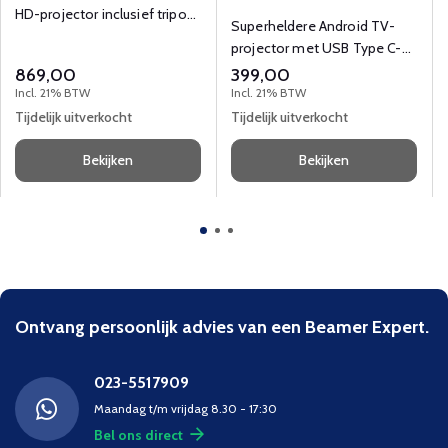
HD-projector inclusief tripod
Superheldere Android TV-
en reistas.
projector met USB Type C-
videopoort en HDMI.
869,00
399,00
Incl. 21% BTW
Incl. 21% BTW
Tijdelijk uitverkocht
Tijdelijk uitverkocht
Bekijken
Bekijken
Ontvang persoonlijk advies van een Beamer Expert.
023-5517909
Maandag t/m vrijdag 8.30 - 17:30
Bel ons direct