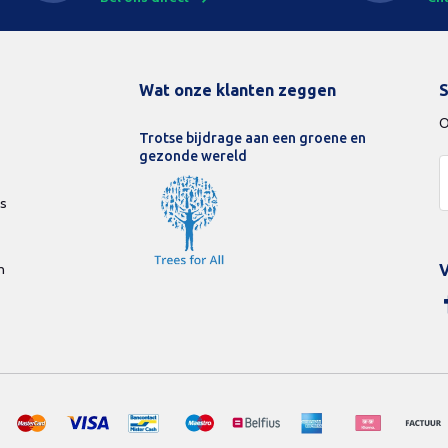
Wat onze klanten zeggen
S
O
Trotse bijdrage aan een groene en
gezonde wereld
ds
n
V