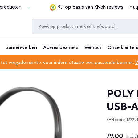
sproducten
Laagste prijsgarantie
9,1 op basis van
Al 25 jaar betrouwbaa
Kiyoh reviews
Hul
Samenwerken
Advies beamers
Verhuur
Onze klanten
 tot vergaderruimte: voor iedere situatie een passende beamer.
W
POLY 
USB-
EAN code: 17229
79,00
Incl.