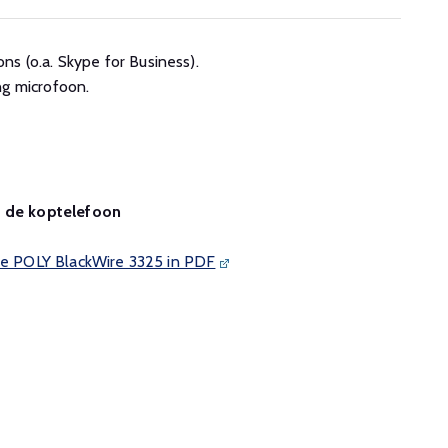
s (o.a. Skype for Business).
ng microfoon.
n de koptelefoon
 de POLY BlackWire 3325 in PDF