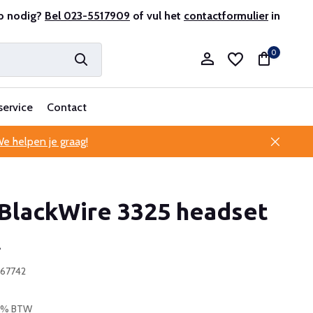
r en ervaren
p nodig?
Bel 023-5517909
Professionele klantenservice
of vul het
contactformulier
in
0
service
Contact
e helpen je graag!
Account aanmaken
BlackWire 3325 headset
Account aanmaken
A
167742
 21% BTW