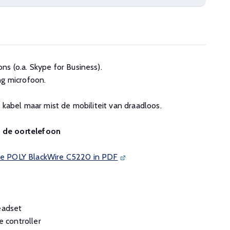
s (o.a. Skype for Business).
ng microfoon.
 kabel maar mist de mobiliteit van draadloos.
n de oortelefoon
 de POLY BlackWire C5220 in PDF
eadset
e controller