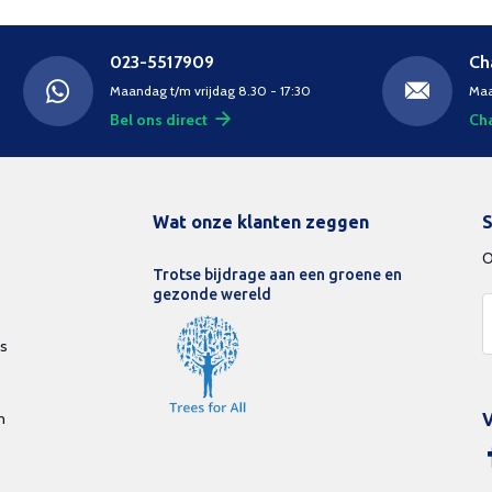
023-5517909
Ch
Maandag t/m vrijdag 8.30 - 17:30
Maa
Bel ons direct
Cha
Wat onze klanten zeggen
S
O
Trotse bijdrage aan een groene en
gezonde wereld
ds
n
V