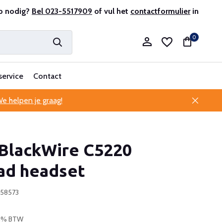
r en ervaren
p nodig?
Bel 023-5517909
Professionele klantenservice
of vul het
contactformulier
in
0
service
Contact
e helpen je graag!
Account aanmaken
BlackWire C5220
Account aanmaken
ad headset
158573
 21% BTW