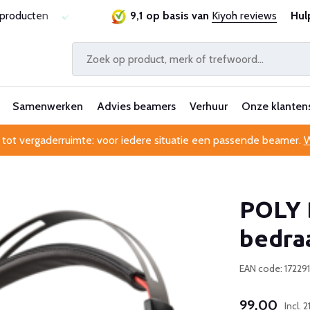
sproducten
Laagste prijsgarantie
9,1 op basis van
Al 25 jaar betrouwbaa
Kiyoh reviews
Hul
Samenwerken
Advies beamers
Verhuur
Onze klanten
 tot vergaderruimte: voor iedere situatie een passende beamer.
W
POLY 
bedra
EAN code: 17229
99,00
Incl.