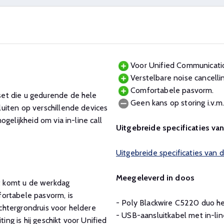
Voor Unified Communication
Verstelbare noise cancelli
Comfortabele pasvorm.
et die u gedurende de hele
Geen kans op storing i.v.m.
uiten op verschillende devices
gelijkheid om via in-line call
Uitgebreide specificaties va
Uitgebreide specificaties van
Meegeleverd in doos
t komt u de werkdag
ortabele pasvorm, is
- Poly Blackwire C5220 duo h
achtergrondruis voor heldere
- USB-aansluitkabel met in-lin
g is hij geschikt voor Unified