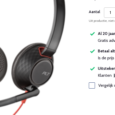
Aantal
Uit productie, niet
Al 20 jaa
Gratis ad
Betaal alt
Is de pri
Uitsteken
Klanten
Vergelijk 