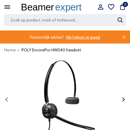
0
Persoonlijk advies?
We helpen je graag!
Home
POLY EncorePro HW540 headset