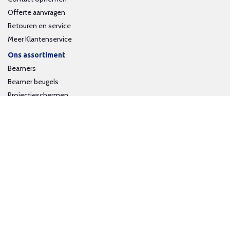
Offerte aanvragen
Retouren en service
Meer Klantenservice
Ons assortiment
Beamers
Beamer beugels
Projectieschermen
Interactieve whiteboards
Volg ons op social media
Schrijf je in voor onze nieuwsbrief