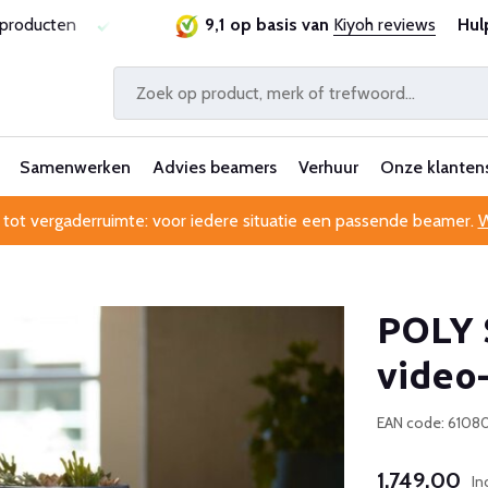
garantie
Al 25 jaar betrouwbaar en ervaren
9,1 op basis van
Kiyoh reviews
Professione
Hul
Samenwerken
Advies beamers
Verhuur
Onze klanten
 tot vergaderruimte: voor iedere situatie een passende beamer.
W
POLY S
video
EAN code: 6108
1.749,00
In