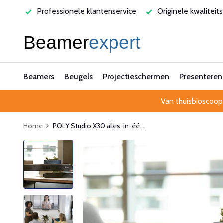
tenservice
Originele kwaliteitsproducten
Laagste prijs
Beamers
Beugels
Projectieschermen
Presenteren
Van thuisbioscoop
Home
POLY Studio X30 alles-in-éé...