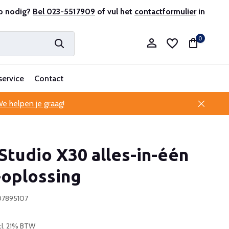
le klantenservice
p nodig?
Bel 023-5517909
of vul het
contactformulier
in
0
service
Contact
e helpen je graag!
Account aanmaken
tudio X30 alles-in-één
Account aanmaken
-oplossing
07895107
cl. 21% BTW