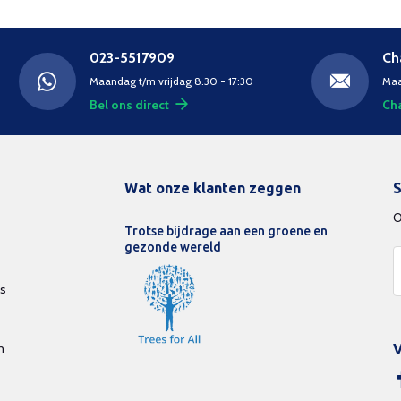
023-5517909
Ch
Maandag t/m vrijdag 8.30 - 17:30
Maa
Bel ons direct
Cha
Wat onze klanten zeggen
S
O
Trotse bijdrage aan een groene en
gezonde wereld
ds
n
V