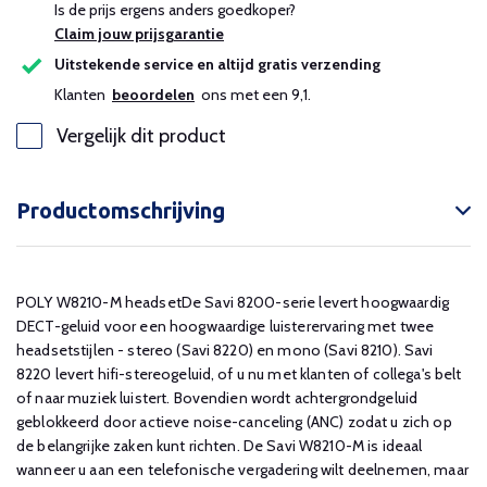
Is de prijs ergens anders goedkoper?
Claim jouw prijsgarantie
Uitstekende service en altijd gratis verzending
Klanten
beoordelen
ons met een 9,1.
Vergelijk dit product
Productomschrijving
POLY W8210-M headsetDe Savi 8200-serie levert hoogwaardig
DECT-geluid voor een hoogwaardige luisterervaring met twee
headsetstijlen - stereo (Savi 8220) en mono (Savi 8210). Savi
8220 levert hifi-stereogeluid, of u nu met klanten of collega's belt
of naar muziek luistert. Bovendien wordt achtergrondgeluid
geblokkeerd door actieve noise-canceling (ANC) zodat u zich op
de belangrijke zaken kunt richten. De Savi W8210-M is ideaal
wanneer u aan een telefonische vergadering wilt deelnemen, maar