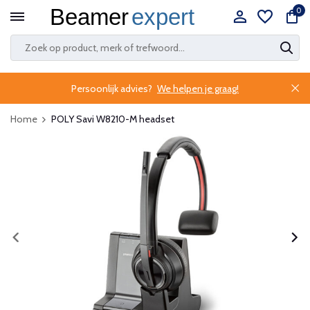
0
Persoonlijk advies?
We helpen je graag!
Home
POLY Savi W8210-M headset