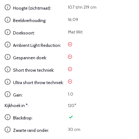
107 t/m 219 cm
Hoogte (zichtmaat):
16:09
Beeldverhouding:
Mat Wit
Doeksoort:
Ambient Light Reduction:
Gespannen doek:
Short throw techniek:
Ultra short throw techniek:
1.0
Gain:
Kijkhoek in °:
120°
Blackdrop:
30 cm
Zwarte rand onder: