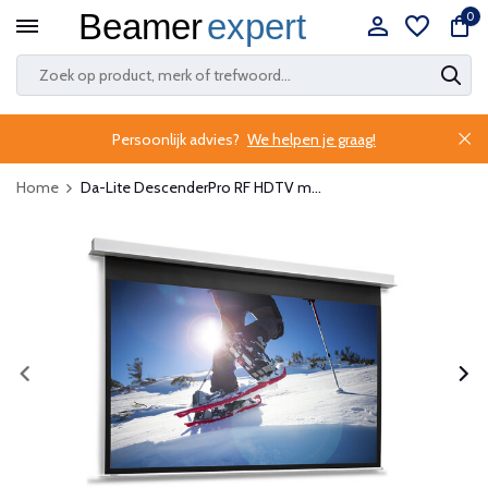
0
Persoonlijk advies?
We helpen je graag!
Home
Da-Lite DescenderPro RF HDTV m...