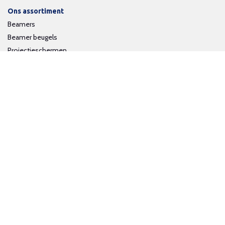
Ons assortiment
Beamers
Beamer beugels
Projectieschermen
Interactieve whiteboards
Volg ons op social media
Schrijf je in voor onze nieuwsbrief