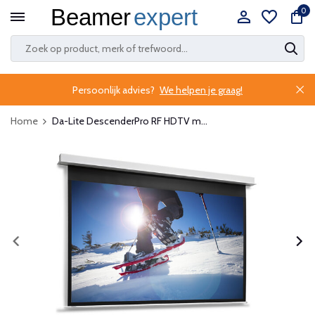
0
Persoonlijk advies?
We helpen je graag!
Home
Da-Lite DescenderPro RF HDTV m...