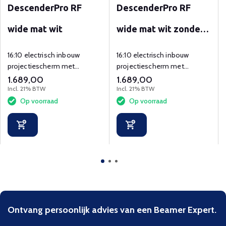
DescenderPro RF
DescenderPro RF
wide mat wit
wide mat wit zonder
rand
16:10 electrisch inbouw
16:10 electrisch inbouw
projectiescherm met
projectiescherm met
afstandsbediening en 1.0
afstandsbediening en 1.0
1.689,00
1.689,00
gain.
gain. Randloos.
Incl. 21% BTW
Incl. 21% BTW
Op voorraad
Op voorraad
Ontvang persoonlijk advies van een Beamer Expert.