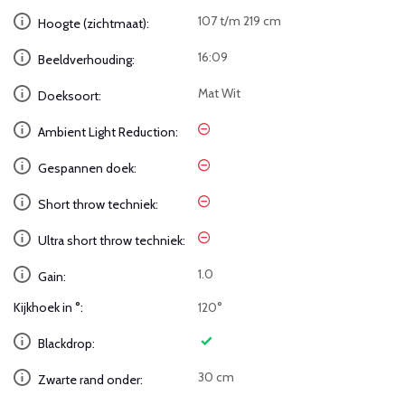
107 t/m 219 cm
Hoogte (zichtmaat):
16:09
Beeldverhouding:
Mat Wit
Doeksoort:
Ambient Light Reduction:
Gespannen doek:
Short throw techniek:
Ultra short throw techniek:
1.0
Gain:
Kijkhoek in °:
120°
Blackdrop:
30 cm
Zwarte rand onder: