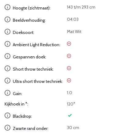
143 t/m 293 cm
Hoogte (zichtmaat):
04:03
Beeldverhouding:
Mat Wit
Doeksoort:
Ambient Light Reduction:
Gespannen doek:
Short throw techniek:
Ultra short throw techniek:
1.0
Gain:
Kijkhoek in °:
120°
Blackdrop:
30 cm
Zwarte rand onder: