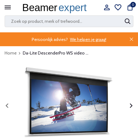
0
Persoonlijk advies?
We helpen je graag!
Home
Da-Lite DescenderPro WS video ...