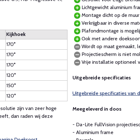
Lichtgewicht aluminium fr
Montage dicht op de muur v
Verkrijgbaar in diverse m
Plafondmontage is mogelij
Kijkhoek
Ook met andere doeksoort
170°
Wordt op maat gemaakt, le
Projectiescherm is niet mo
170°
Vrije installatie optioneel v
170°
120°
Uitgebreide specificaties
150°
Uitgebreide specificaties van 
120°
olutie zijn van zeer hoge
Meegeleverd in doos
eeft, dan raden wij deze
- Da-Lite FullVision projectie
- Aluminium frame
 pagina Doeksoort