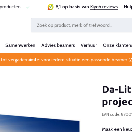
rantie
Al 25 jaar betrouwbaar en ervaren
9,1 op basis van
Kiyoh reviews
Professionel
Hul
Samenwerken
Advies beamers
Verhuur
Onze klanten
 tot vergaderruimte: voor iedere situatie een passende beamer.
W
Da-Lit
proje
EAN code: 870
Maak een keuz