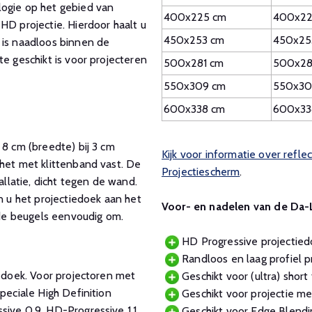
logie op het gebied van
400x225 cm
400x22
HD projectie. Hierdoor haalt u
450x253 cm
450x25
 is naadloos binnen de
e geschikt is voor projecteren
500x281 cm
500x28
550x309 cm
550x30
600x338 cm
600x33
 8 cm (breedte) bij 3 cm
Kijk voor informatie over refl
 het met klittenband vast. De
Projectiescherm
.
latie, dicht tegen de wand.
n u het projectiedoek aan het
Voor- en nadelen van de Da-L
u de beugels eenvoudig om.
HD Progressive projectied
Randloos en laag profiel p
e doek. Voor projectoren met
Geschikt voor (ultra) short 
peciale High Definition
Geschikt voor projectie me
ive 0.9, HD-Progressive 1.1,
Geschikt voor Edge Blendi