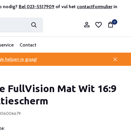
e klantenservice
p nodig?
Bel 023-5517909
of vul het
contactformulier
in
0
service
Contact
e helpen je graag!
Account aanmaken
e FullVision Mat Wit 16:9
Account aanmaken
ctiescherm
0106006679
e: