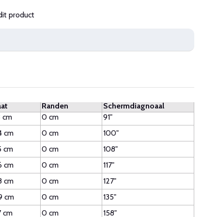
dit product
at
Randen
Schermdiagnoaal
3 cm
0 cm
91"
4 cm
0 cm
100"
5 cm
0 cm
108"
6 cm
0 cm
117"
8 cm
0 cm
127"
9 cm
0 cm
135"
7 cm
0 cm
158"