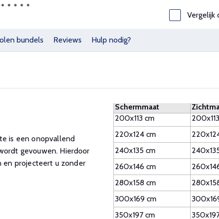
Vergelijk 
olen bundels
Reviews
Hulp nodig?
Schermmaat
Zichtma
200x113 cm
200x11
220x124 cm
220x12
ite is een onopvallend
240x135 cm
240x13
 wordt gevouwen. Hierdoor
n en projecteert u zonder
260x146 cm
260x14
280x158 cm
280x15
300x169 cm
300x16
350x197 cm
350x19