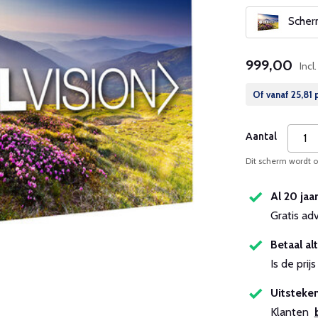
Scherm
999,00
Incl
Of vanaf
25,81
p
Aantal
Dit scherm wordt op
Al 20 jaa
Gratis ad
Betaal alt
Is de pri
Uitsteken
Klanten