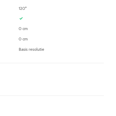
120°
0 cm
0 cm
Basis resolutie