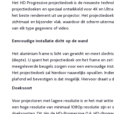
Het HD Progressive projectiedoek is de nieuwste techno
projectiedoeken en speciaal ontwikkeld voor 4K en Ultra 
het beste rendement uit uw projector. Het projectiedoek
zichtmaat en bijzonder vlak, waardoor dit scherm uitermat
van elk type gegevens of video.
Eenvoudige installatie dicht op de wand
Het aluminium frame is licht van gewicht en meet slechts
(diepte). U spant het projectiedoek om het frame en zet
meegeleverde beugels zorgen voor een eenvoudige instal
Het projectiedoek zal hierdoor nauwelijks opvallen. Indie
plafond wil bevestigen is dat mogelijk. Hiervoor draait 
Doeksoort
Voor projectoren met lagere resolutie is er het mat witt
een hoge resolutie van minimaal 1080p resolutie zijn er s
doeksoorten. Dit zijn de HD-Progressive 0.6, HD-Progress