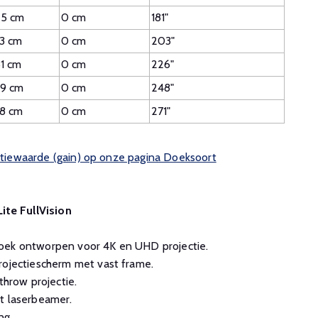
5 cm
0 cm
181"
3 cm
0 cm
203"
1 cm
0 cm
226"
9 cm
0 cm
248"
8 cm
0 cm
271"
ectiewaarde (gain) op onze pagina Doeksoort
ite FullVision
oek ontworpen voor 4K en UHD projectie.
rojectiescherm met vast frame.
throw projectie.
t laserbeamer.
ng.