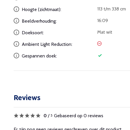
113 t/m 338 cm
Hoogte (zichtmaat):
16:09
Beeldverhouding:
Mat wit
Doeksoort:
Ambient Light Reduction:
Gespannen doek:
Reviews
0
/
Gebaseerd op 0 reviews
5
Er zijn nog geen reviews geschreven over dit product.