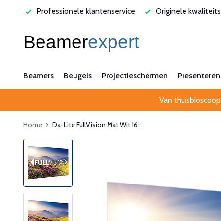
enservice
Originele kwaliteitsproducten
Laagste prijsga
Beamers
Beugels
Projectieschermen
Presenteren
Van thuisbioscoop
Home
Da-Lite FullVision Mat Wit 16:...