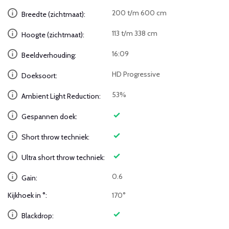
200 t/m 600 cm
Breedte (zichtmaat):
113 t/m 338 cm
Hoogte (zichtmaat):
16:09
Beeldverhouding:
HD Progressive
Doeksoort:
53%
Ambient Light Reduction:
Gespannen doek:
Short throw techniek:
Ultra short throw techniek:
0.6
Gain:
Kijkhoek in °:
170°
Blackdrop: