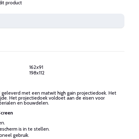
dit product
162x91
198x112
 geleverd met een matwit high gain projectiedoek. Het
jde. Het projectiedoek voldoet aan de eisen voor
erialen en bouwdelen.
Screen
en.
scherm is in te stellen.
oneel gebruik.