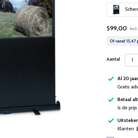
Scherm
599,00
Incl
Of vanaf
15,47
Aantal
Al 20 jaa
Gratis ad
Betaal alt
Is de pri
Uitsteken
Klanten