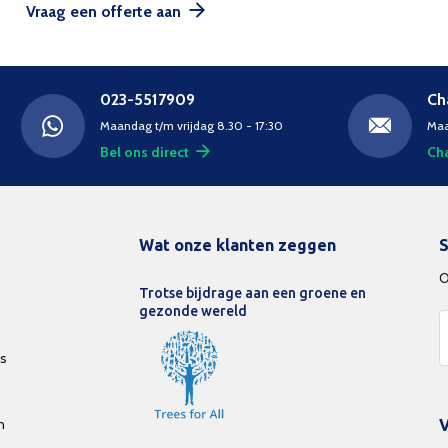
Vraag een offerte aan
023-5517909
Ch
Maandag t/m vrijdag 8.30 - 17:30
Maa
Bel ons direct
Cha
Wat onze klanten zeggen
S
O
Trotse bijdrage aan een groene en
gezonde wereld
ds
n
V