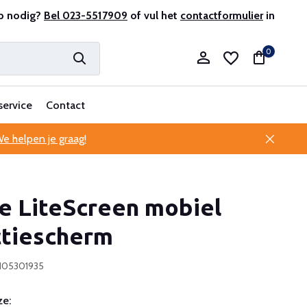
prijsgarantie
p nodig?
Bel 023-5517909
Al 25 jaar betrouwbaar en ervaren
of vul het
contactformulier
in
Profes
0
service
Contact
e helpen je graag!
Account aanmaken
e LiteScreen mobiel
Account aanmaken
ctiescherm
105301935
e: