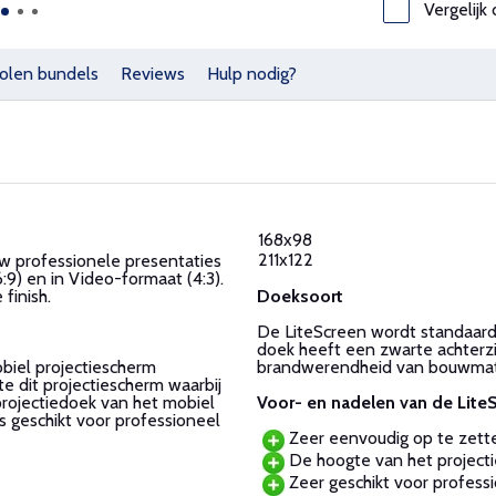
Vergelijk 
olen bundels
Reviews
Hulp nodig?
168x98
211x122
uw professionele presentaties
:9) en in Video-formaat (4:3).
Doeksoort
 finish.
De LiteScreen wordt standaard
doek heeft een zwarte achterzi
brandwerendheid van bouwmat
obiel projectiescherm
ite dit projectiescherm waarbij
Voor- en nadelen van de Lite
projectiedoek van het mobiel
 geschikt voor professioneel
Zeer eenvoudig op te zett
De hoogte van het projectie
Zeer geschikt voor professi