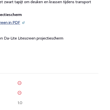
t zwart tapijt om deuken en krassen tijdens transport
jectiescherm
creen in PDF
een Da-Lite Litescreen projectiescherm
1.0