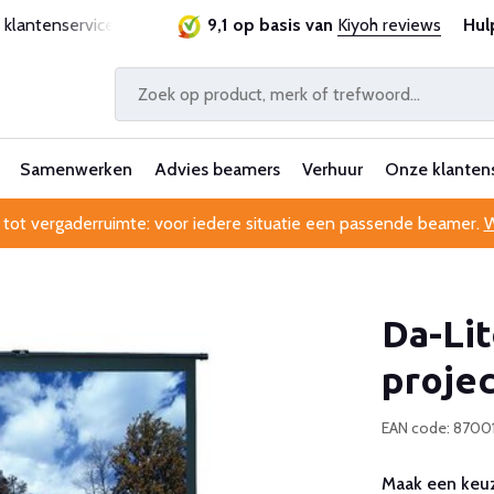
 klantenservice
Originele kwaliteitsproducten
9,1 op basis van
Kiyoh reviews
Laagste 
Hul
Samenwerken
Advies beamers
Verhuur
Onze klanten
 tot vergaderruimte: voor iedere situatie een passende beamer.
W
Da-Lit
proje
EAN code: 8700
Maak een keuz