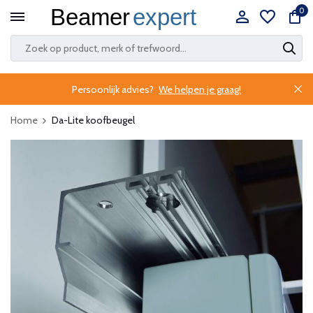
0
Persoonlijk advies?
We helpen je graag!
Home
Da-Lite koofbeugel