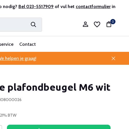
r en ervaren
p nodig?
Bel 023-5517909
Professionele klantenservice
of vul het
contactformulier
in
0
service
Contact
e helpen je graag!
Account aanmaken
te plafondbeugel M6 wit
Account aanmaken
0108000026
. 21% BTW