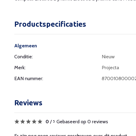
Productspecificaties
Algemeen
Conditie:
Nieuw
Merk:
Projecta
EAN nummer:
87001080000
Reviews
0
/
Gebaseerd op 0 reviews
5
Er zijn nog geen reviews geschreven over dit product.