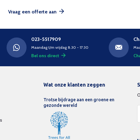
Vraag een offerte aan
023-5517909
Ch
Maandag t/m vrijdag 8.30 - 17:30
Maa
Bel ons direct
Cha
Wat onze klanten zeggen
S
O
Trotse bijdrage aan een groene en
gezonde wereld
ds