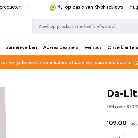
sproducten
Laagste prijsgarantie
9,1 op basis van
Al 25 jaar betrouwbaa
Kiyoh reviews
Hul
Samenwerken
Advies beamers
Verhuur
Onze klanten
 tot vergaderruimte: voor iedere situatie een passende beamer.
W
Da-Li
EAN code: 870
109,00
Incl