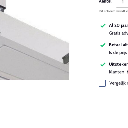
Aantal
Dit scherm wordt op
Al 20 jaa
Gratis ad
Betaal alt
Is de pri
Uitsteken
Klanten
Vergelijk 