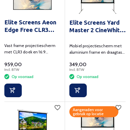
Elite Screens Aeon
Elite Screens Yard
Edge Free CLR3
Master 2 CineWhite
HDTV
100 inch
Vast frame projectiescherm
Mobiel projectiescherm met
met CLR3 doek en 16:9
aluminium frame en draagtas,
beeldverhouding.
zichtmaat 199x112 cm
959,00
349,00
Incl. BTW
Incl. BTW
Op voorraad
Op voorraad
Aangeraden voor
gebruik op locatie