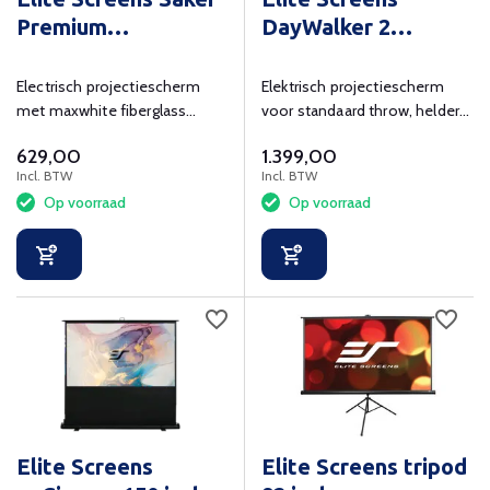
Premium
DayWalker 2
SK100XHW-E24
CineGrey 4D 120
inch
Electrisch projectiescherm
Elektrisch projectiescherm
met maxwhite fiberglass
voor standaard throw, helder
projectiedoek
beeld in lichte kamers.
629,00
1.399,00
Incl. BTW
Incl. BTW
Op voorraad
Op voorraad
Elite Screens
Elite Screens tripod