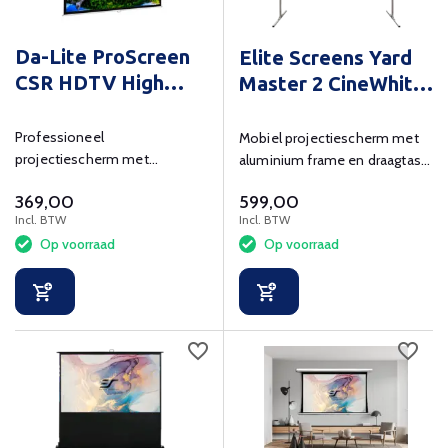
Da-Lite ProScreen
Elite Screens Yard
CSR HDTV High
Master 2 CineWhite
Contrast 16:9
135 inch
Professioneel
Mobiel projectiescherm met
projectiescherm met
aluminium frame en draagtas,
Controlled Screen Return met
zichtmaat 299x168 cm
369,00
599,00
High Contrast doek in 16:9
Incl. BTW
Incl. BTW
Op voorraad
Op voorraad