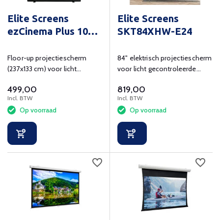
Elite Screens
Elite Screens
ezCinema Plus 107
SKT84XHW-E24
inch
Floor-up projectiescherm
84" elektrisch projectiescherm
(237x133 cm) voor licht
voor licht gecontroleerde
gecontroleerde ruimte met
ruimte met gespannen doek in
499,00
819,00
schaar-mechanisme.
16:9
Incl. BTW
Incl. BTW
Op voorraad
Op voorraad