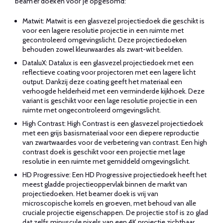
beamer doeken voor je opgesomd:
Matwit: Matwit is een glasvezel projectiedoek die geschikt is
voor een lagere resolutie projectie in een ruimte met
gecontroleerd omgevingslicht. Deze projectiedoeken
behouden zowel kleurwaardes als zwart-wit beelden.
DataluX: Datalux is een glasvezel projectiedoek met een
reflectieve coating voor projectoren met een lagere licht
output. Dankzij deze coating geeft het materiaal een
verhoogde helderheid met een verminderde kijkhoek. Deze
variant is geschikt voor een lage resolutie projectie in een
ruimte met ongecontroleerd omgevingslicht.
High Contrast: High Contrast is een glasvezel projectiedoek
met een grijs basismateriaal voor een diepere reproductie
van zwartwaardes voor de verbetering van contrast. Een high
contrast doek is geschikt voor een projectie met lage
resolutie in een ruimte met gemiddeld omgevingslicht.
HD Progressive: Een HD Progressive projectiedoek heeft het
meest gladde projectieoppervlak binnen de markt van
projectiedoeken. Het beamer doek is vrij van
microscopische korrels en groeven, met behoud van alle
cruciale projectie eigenschappen. De projectie stof is zo glad
dat zelfs minuscule pixels van een 4K projectie zichtbaar