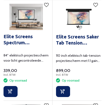
Elite Screens
Elite Screens Saker
Spectrum
Tab Tension
Electric84XH
MaxWhite FG 110
inch
84" elektrisch projectiescherm
110 inch elektrisch tab-tension
voor licht gecontroleerde
projectiescherm met 1.1 gain
ruimte in 16:9 met 20 cm
doek
339,00
899,00
blackdrop
Incl. BTW
Incl. BTW
Op voorraad
Op voorraad