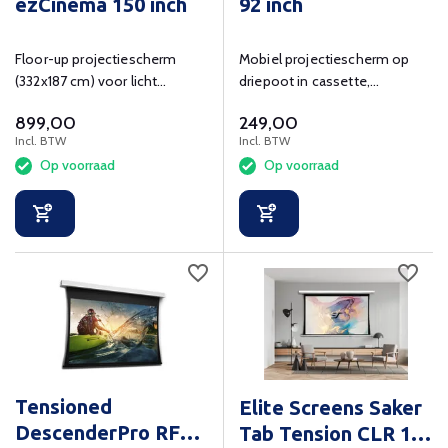
ezCinema 150 inch
92 inch
Floor-up projectiescherm
Mobiel projectiescherm op
(332x187 cm) voor licht
driepoot in cassette,
gecontroleerde ruimte met
zichtmaat 203x103 cm
899,00
249,00
telescoopstang.
Incl. BTW
Incl. BTW
Op voorraad
Op voorraad
Tensioned
Elite Screens Saker
DescenderPro RF
Tab Tension CLR 100