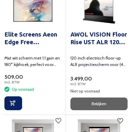
Elite Screens Aeon
AWOL VISION Floor
Edge Free
Rise UST ALR 120
CineWhite HDTV
inch
Mat wit scherm met 1.1 gain en
120 inch electrisch floor-up
180° kijkhoek, perfect voor
ALR projectiescherm voor (4K)
thuisbioscopen en
ultra short throw beamers
509,00
vergaderruimtes.
3.499,00
Incl. BTW
Incl. BTW
Op voorraad
Niet op voorraad
Bekijken