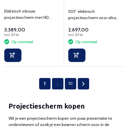
HDTV HD
inch
Progressive 1.3
Elektrisch inbouw
100" elektrisch
projectiescherm met HD
projectiescherm voor ultra
progressive 1.3 projectiedoek
short throw projectie,
3.389,00
2.697,00
en 16:9
zichtmaat 221x124 cm
Incl. BTW
Incl. BTW
Op voorraad
Op voorraad
1
..
10
Projectiescherm kopen
Wil je een projectiescherm kopen om jouw presentatie te
ondersteunen of zoek je een beamer scherm voor in de