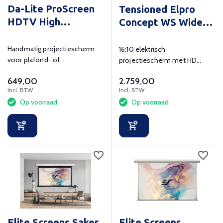
Da-Lite ProScreen
Tensioned Elpro
HDTV High
Concept WS Wide
Contrast
HD Progressive 1.3
Handmatig projectiescherm
16:10 elektrisch
voor plafond- of
projectiescherm met HD
wandmontage tot en met 280
progressive projectiedoek, 1.3
649,00
2.759,00
cm breed.
gain en wandschakelaar.
Incl. BTW
Incl. BTW
Op voorraad
Op voorraad
Elite Screens Saker
Elite Screens