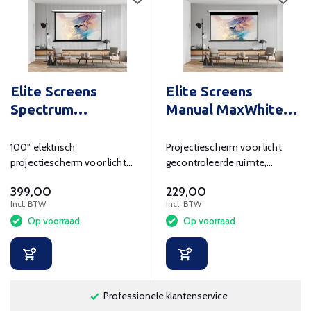
Elite Screens
Elite Screens
Spectrum
Manual MaxWhite
Electric100XH
100 inch
100" elektrisch
Projectiescherm voor licht
projectiescherm voor licht
gecontroleerde ruimte,
gecontroleerde ruimte in 16:9
zichtmaat 225x125 cm
399,00
229,00
met 15 cm blackdrop
Incl. BTW
Incl. BTW
Op voorraad
Op voorraad
Professionele klantenservice