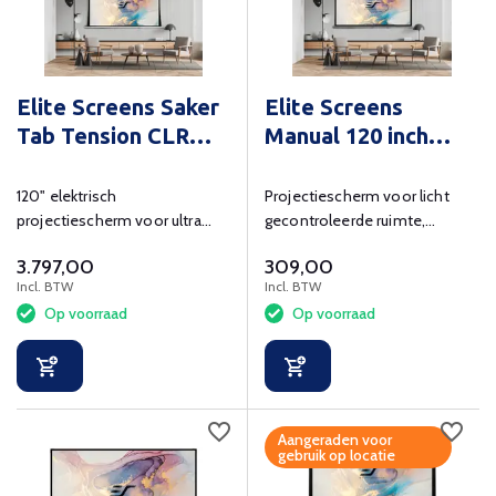
Elite Screens Saker
Elite Screens
Tab Tension CLR
Manual 120 inch
120 inch
diagonaal
120" elektrisch
Projectiescherm voor licht
projectiescherm voor ultra
gecontroleerde ruimte,
short throw projectie,
zichtmaat 266x149 cm
3.797,00
309,00
zichtmaat 266x149 cm
Incl. BTW
Incl. BTW
Op voorraad
Op voorraad
Aangeraden voor
gebruik op locatie