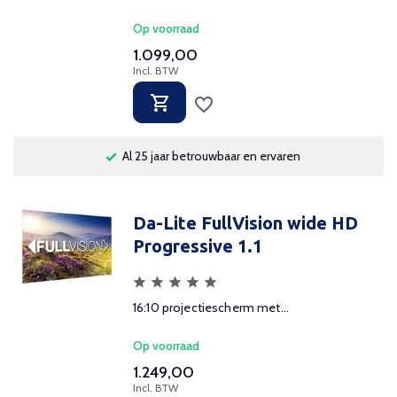
Op voorraad
1.099,00
Incl. BTW
Al 25 jaar betrouwbaar en ervaren
Profe
Da-Lite FullVision wide HD
Progressive 1.1
16:10 projectiescherm met...
Op voorraad
1.249,00
Incl. BTW