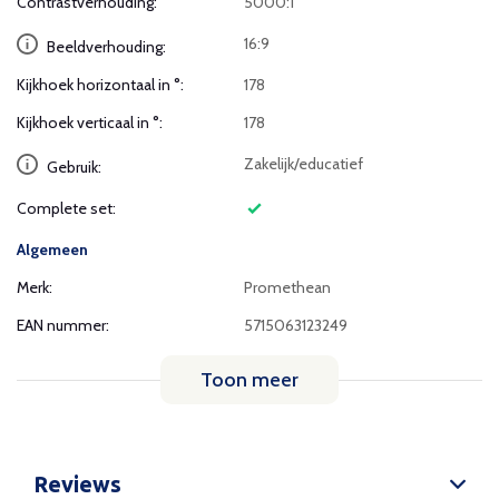
Contrastverhouding:
5000:1
16:9
Beeldverhouding:
Kijkhoek horizontaal in °:
178
Kijkhoek verticaal in °:
178
Zakelijk/educatief
Gebruik:
Complete set:
Algemeen
Merk:
Promethean
EAN nummer:
5715063123249
Toon meer
Reviews