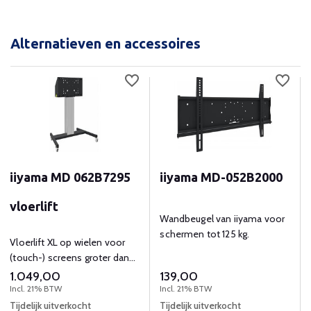
Alternatieven en accessoires
iiyama MD 062B7295
iiyama MD-052B2000
vloerlift
Wandbeugel van iiyama voor
schermen tot 125 kg.
Vloerlift XL op wielen voor
(touch-) screens groter dan
65”, max 120 kg
1.049,00
139,00
Incl. 21% BTW
Incl. 21% BTW
Tijdelijk uitverkocht
Tijdelijk uitverkocht