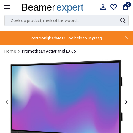
0
Persoonlijk advies?
We helpen je graag!
Home
Promethean ActivPanel LX 65"