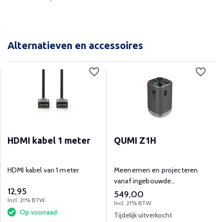
Alternatieven en accessoires
HDMI kabel 1 meter
QUMI Z1H
HDMI kabel van 1 meter
Meenemen en projecteren
vanaf ingebouwde
12,95
mediaspeler, inclusief 2
549,00
Incl. 21% BTW
speakers.
Incl. 21% BTW
Op voorraad
Tijdelijk uitverkocht