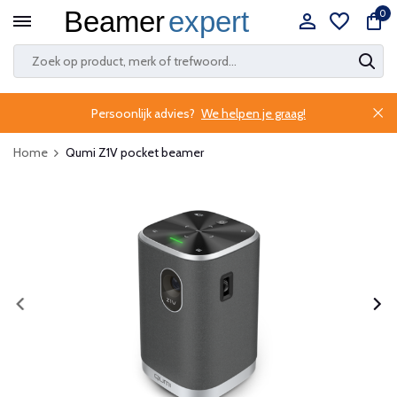
0
Persoonlijk advies?
We helpen je graag!
Home
Qumi Z1V pocket beamer