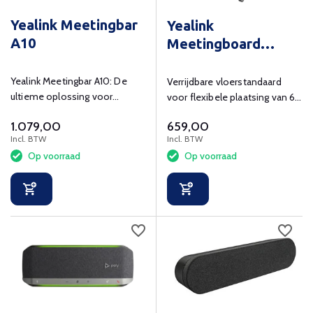
Yealink Meetingbar
Yealink
A10
Meetingboard
Floorstand Pro 65
inch
Yealink Meetingbar A10: De
Verrijdbare vloerstandaard
ultieme oplossing voor
voor flexibele plaatsing van 65
heldere audio- en
inch displays.
1.079,00
659,00
videoconferenties
Incl. BTW
Incl. BTW
Op voorraad
Op voorraad