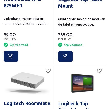
875WH1
Mount
Videobar & multimedia kit
Monteer de tap op de rand van
voor FL55-875WH1 mobiele
de tafel en vergroot de
vloersteun en WL55-875WH1
kijkhoek naar 14°.
99,00
269,00
wandsteun
Incl. BTW
Incl. BTW
Op voorraad
Op voorraad
Logitech RoomMate
Logitech Tap