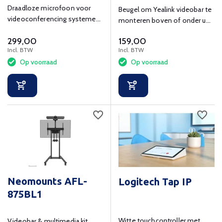
Draadloze microfoon voor
Beugel om Yealink videobar te
videoconferencing systemen
monteren boven of onder uw
zoals de Meetingbar A30
display
299,00
159,00
Incl. BTW
Incl. BTW
Op voorraad
Op voorraad
Neomounts AFL-
Logitech Tap IP
875BL1
Witte touchcontroller met
Videobar & multimedia kit