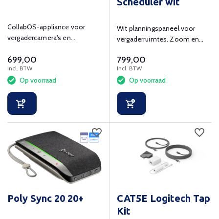
Scheduler wit
CollabOS-appliance voor
Wit planningspaneel voor
vergadercamera's en
vergaderruimtes. Zoom en
randapparatuur bij
Microsoft Teams
699,00
799,00
ruimteoplossingen
gecertificeerd.
Incl. BTW
Incl. BTW
Op voorraad
Op voorraad
Poly Sync 20 20+
CAT5E Logitech Tap
Kit