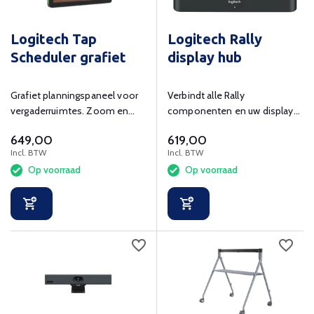
Logitech Tap
Logitech Rally
Scheduler grafiet
display hub
Grafiet planningspaneel voor
Verbindt alle Rally
vergaderruimtes. Zoom en
componenten en uw display
Microsoft Teams
met deze hub en werk alle
649,00
619,00
gecertificeerd.
kabels netjes weg.
Incl. BTW
Incl. BTW
Op voorraad
Op voorraad