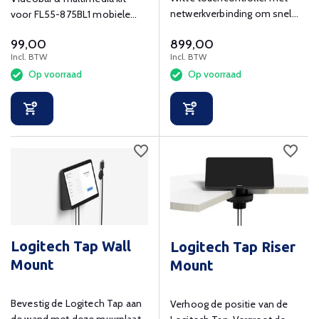
netwerkverbinding om snel
voor FL55-875BL1 mobiele
deel te nemen aan
vloersteun en WL55-875BL1
99,00
899,00
videovergadering
wandsteun
Incl. BTW
Incl. BTW
Op voorraad
Op voorraad
Logitech Tap Wall
Logitech Tap Riser
Mount
Mount
Bevestig de Logitech Tap aan
Verhoog de positie van de