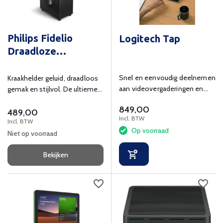
Philips Fidelio
Logitech Tap
Draadloze
Subwoofer
Snel en eenvoudig deelnemen
Kraakhelder geluid, draadloos
aan videovergaderingen en
gemak en stijlvol. De ultieme
content draadloos of via HDMI
luisterervaring!
849,00
delen.
489,00
Incl. BTW
Incl. BTW
Op voorraad
Niet op voorraad
Bekijken