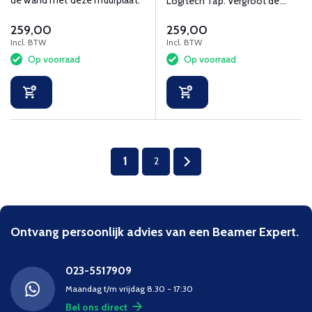
de wand met deze muurplaat.
Logitech Tap. Vergroot de
beeldhoek en maakt de Tap
259,00
259,00
draaibaar.
Incl. BTW
Incl. BTW
Op voorraad
Op voorraad
1
2
Ontvang persoonlijk advies van een Beamer Expert.
023-5517909
Maandag t/m vrijdag 8.30 - 17:30
Bel ons direct