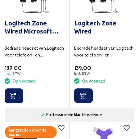
Logitech Zone
Logitech Zone
Wired Microsoft
Wired
Teams
Bedrade headset van Logitech
Bedrade headset van Logitech
voor telefoon- en
voor telefoon- en
videogesprekken
videogesprekken.
139,00
139,00
gecertificeerd voor Microsoft
Incl. BTW
Incl. BTW
Teams.
Op voorraad
Op voorraad
Professionele klantenservice
Aangeraden door de
expert