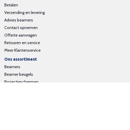
Betalen
Verzending en levering
Advies beamers
Contact opnemen
Offerte aanvragen
Retouren en service
Meer Klantenservice
Ons assortiment
Beamers
Beamer beugels
Projectieschermen
Interactieve whiteboards
Volg ons op social media
Schrijf je in voor onze nieuwsbrief