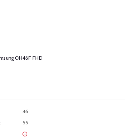
e Samsung OH46F FHD
46
:
55