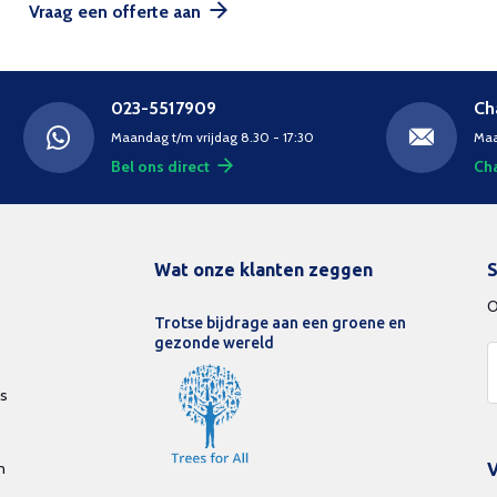
Vraag een offerte aan
023-5517909
Ch
Maandag t/m vrijdag 8.30 - 17:30
Maa
Bel ons direct
Cha
Wat onze klanten zeggen
S
O
Trotse bijdrage aan een groene en
gezonde wereld
ds
n
V