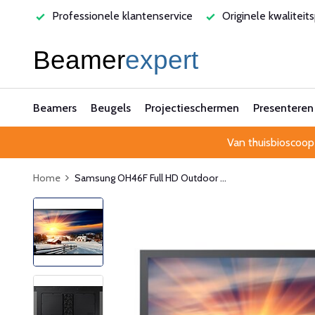
varen
Professionele klantenservice
Originele kwaliteit
Beamers
Beugels
Projectieschermen
Presenteren
Van thuisbioscoop
Home
Samsung OH46F Full HD Outdoor ...