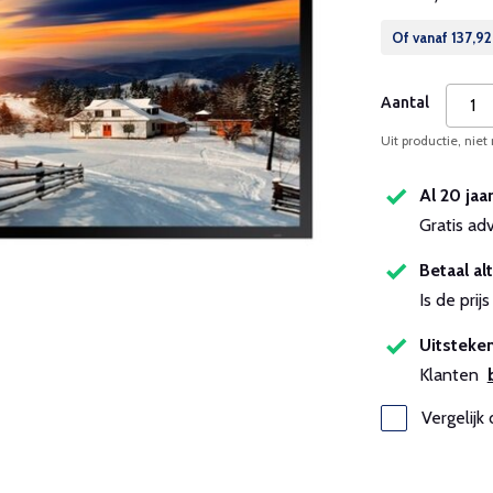
Of vanaf
137,92
Aantal
Uit productie, niet
Al 20 jaa
Gratis ad
Betaal alt
Is de pri
Uitsteken
Klanten
Vergelijk 