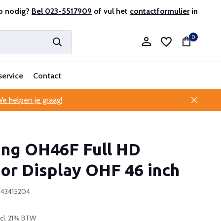
r en ervaren
p nodig?
Bel 023-5517909
Professionele klantenservice
of vul het
contactformulier
in
0
service
Contact
e helpen je graag!
Account aanmaken
ng OH46F Full HD
Account aanmaken
or Display OHF 46 inch
643415204
ncl. 21% BTW