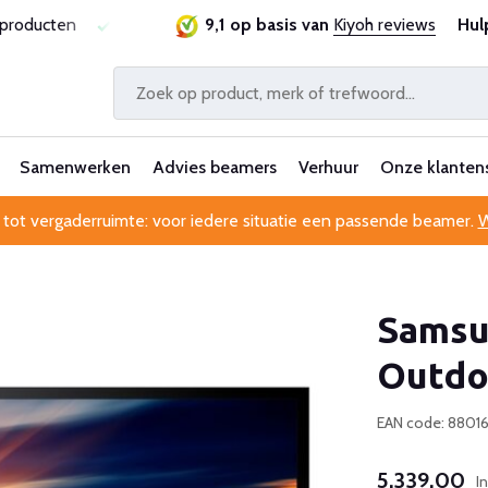
sproducten
Laagste prijsgarantie
9,1 op basis van
Al 25 jaar betrouwbaa
Kiyoh reviews
Hul
Samenwerken
Advies beamers
Verhuur
Onze klanten
 tot vergaderruimte: voor iedere situatie een passende beamer.
W
Samsu
Outdo
EAN code: 8801
5.339,00
I