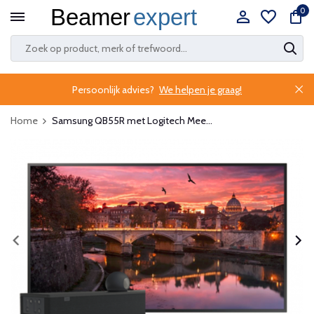
0
Persoonlijk advies?
We helpen je graag!
Home
Samsung QB55R met Logitech Mee...