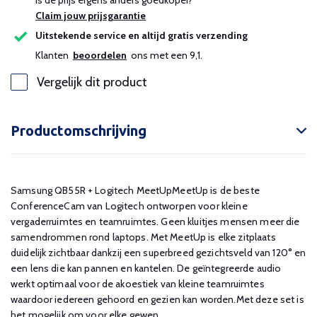
Is de prijs ergens anders goedkoper?
Claim jouw prijsgarantie
Uitstekende service en altijd gratis verzending
Klanten
beoordelen
ons met een 9,1.
Vergelijk dit product
Productomschrijving
Samsung QB55R + Logitech MeetUpMeetUp is de beste
ConferenceCam van Logitech ontworpen voor kleine
vergaderruimtes en teamruimtes. Geen kluitjes mensen meer die
samendrommen rond laptops. Met MeetUp is elke zitplaats
duidelijk zichtbaar dankzij een superbreed gezichtsveld van 120° en
een lens die kan pannen en kantelen. De geïntegreerde audio
werkt optimaal voor de akoestiek van kleine teamruimtes
waardoor iedereen gehoord en gezien kan worden.Met deze set is
het mogelijk om voor elke gewen...