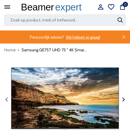
0
Persoonlijk advies?
We helpen je graag!
Home
Samsung QE75T UHD 75 " 4K Smar...