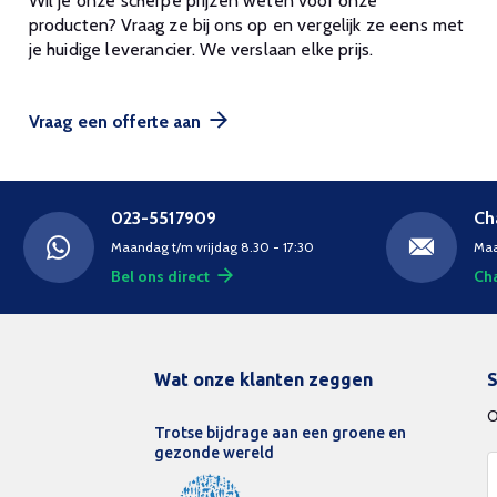
Wil je onze scherpe prijzen weten voor onze
producten? Vraag ze bij ons op en vergelijk ze eens met
je huidige leverancier. We verslaan elke prijs.
Vraag een offerte aan
023-5517909
Ch
Maandag t/m vrijdag 8.30 - 17:30
Maa
Bel ons direct
Cha
Wat onze klanten zeggen
S
O
Trotse bijdrage aan een groene en
gezonde wereld