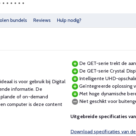
olen bundels
Reviews
Hulp nodig?
De QET-serie trekt de aand
De QET-serie Crystal Displ
Intelligente UHD-opschali
aal is voor gebruik bij Digital
Geïntegreerde oplossing v
ende informatie. De
Met hoge dynamische bereik
geplande of on-demand
Niet geschikt voor buitenge
een computer is deze content
Uitgebreide specificaties va
Download specificaties van 