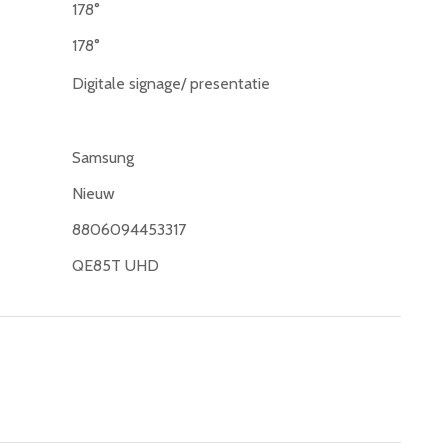
178°
178°
Digitale signage/ presentatie
Samsung
Nieuw
8806094453317
QE85T UHD