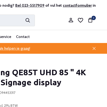
antenservice
p nodig?
Bel 023-5517909
of vul het
contactformulier
in
0
service
Contact
e helpen je graag!
Account aanmaken
ng QE85T UHD 85 " 4K
Account aanmaken
 Signage display
094453317
ncl. 21% BTW