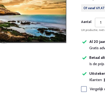
Of vanaf
69,47
Aantal
Uit productie, niet
Al 20 jaa
Gratis ad
Betaal alt
Is de pri
Uitsteken
Klanten
Vergelijk 