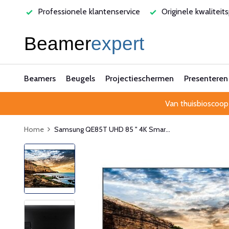
rvice
Originele kwaliteitsproducten
Laagste prijsgarant
Beamers
Beugels
Projectieschermen
Presenteren
Van thuisbioscoop
Home
Samsung QE85T UHD 85 " 4K Smar...