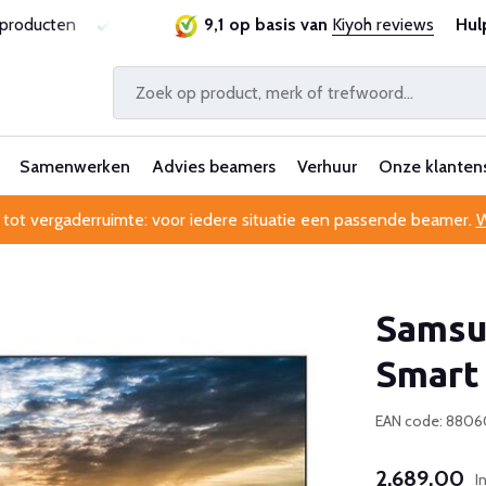
ie
Al 25 jaar betrouwbaar en ervaren
9,1 op basis van
Kiyoh reviews
Professionele kl
Hul
Samenwerken
Advies beamers
Verhuur
Onze klanten
 tot vergaderruimte: voor iedere situatie een passende beamer.
W
Samsu
Smart
EAN code: 8806
2.689,00
I