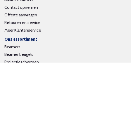
Contact opnemen
Offerte aanvragen
Retouren en service
Meer Klantenservice
Ons assortiment
Beamers
Beamer beugels
Projectieschermen
Interactieve whiteboards
Volg ons op social media
Schrijf je in voor onze nieuwsbrief