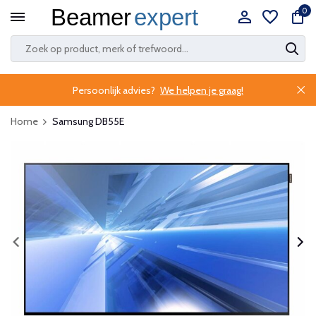
0
Persoonlijk advies?
We helpen je graag!
Home
Samsung DB55E