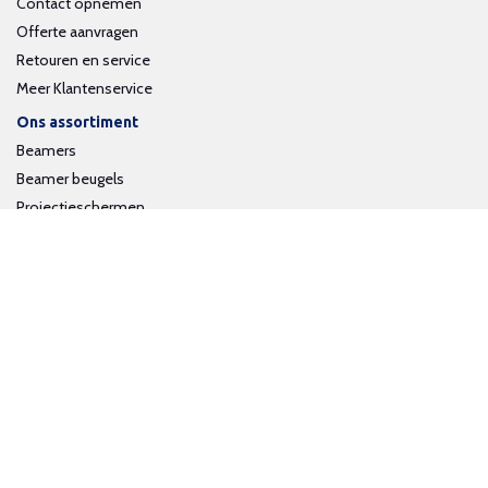
Contact opnemen
Offerte aanvragen
Retouren en service
Meer Klantenservice
Ons assortiment
Beamers
Beamer beugels
Projectieschermen
Interactieve whiteboards
Volg ons op social media
Schrijf je in voor onze nieuwsbrief