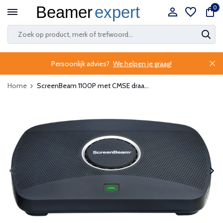
0
Persoonlijk advies?
We helpen je graag!
Home
ScreenBeam 1100P met CMSE draa...