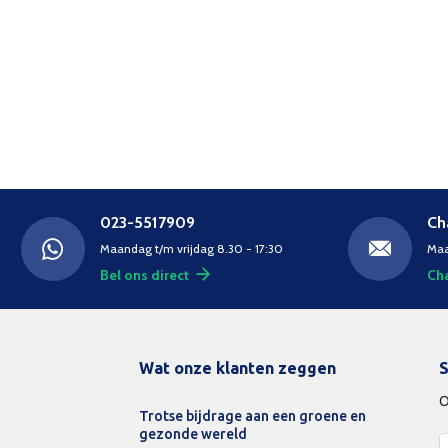
023-5517909
Ch
Maandag t/m vrijdag 8.30 - 17:30
Maa
Bel ons direct
Cha
Wat onze klanten zeggen
S
O
Trotse bijdrage aan een groene en
gezonde wereld