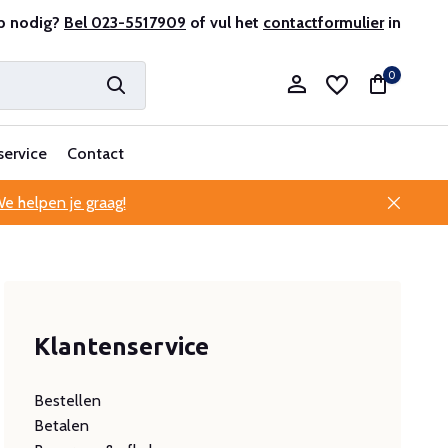
ervaren
p nodig?
Bel 023-5517909
Professionele klantenservice
of vul het
contactformulier
in
0
service
Contact
e helpen je graag!
Account aanmaken
Account aanmaken
Klantenservice
Bestellen
Betalen