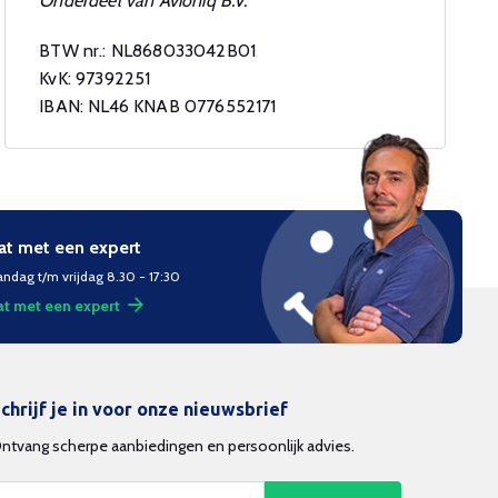
Onderdeel van Avioniq B.V.
BTW nr.: NL868033042B01
KvK: 97392251
IBAN: NL46 KNAB 0776552171
at met een expert
ndag t/m vrijdag 8.30 - 17:30
t met een expert
chrijf je in voor onze nieuwsbrief
ntvang scherpe aanbiedingen en persoonlijk advies.