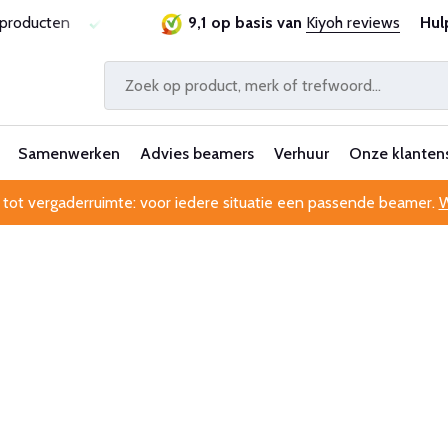
ucten
Laagste prijsgarantie
9,1 op basis van
Al 25 jaar betrouwbaar en 
Kiyoh reviews
Hul
Samenwerken
Advies beamers
Verhuur
Onze klanten
 tot vergaderruimte: voor iedere situatie een passende beamer.
W