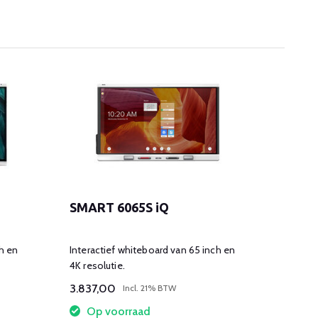
SMART 6065S iQ
SMAR
h en
Interactief whiteboard van 65 inch en
Interac
4K resolutie.
4K reso
3.837,00
6.277
Incl. 21% BTW
Op voorraad
Op