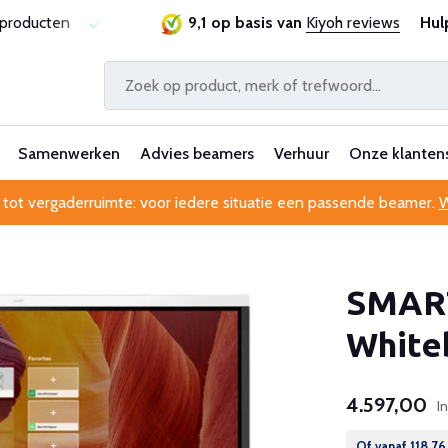
ste prijsgarantie
Al 25 jaar betrouwbaar en ervaren
9,1 op basis van
Kiyoh reviews
Hul
Pr
Samenwerken
Advies beamers
Verhuur
Onze klanten
 tot vergaderruimte: voor iedere situatie een passende beamer.
W
SMART
White
4.597,00
I
Of vanaf
118,76