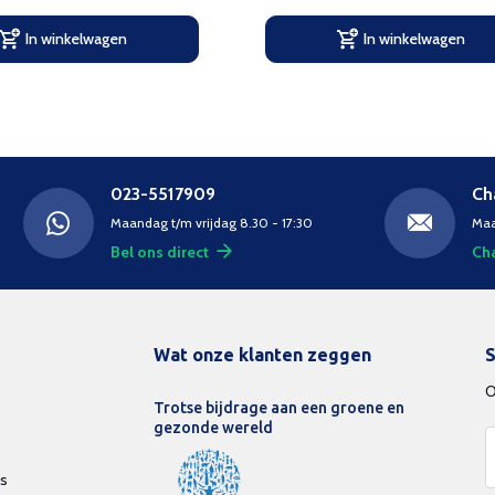
In winkelwagen
In winkelwagen
023-5517909
Ch
Maandag t/m vrijdag 8.30 - 17:30
Maa
Bel ons direct
Cha
Wat onze klanten zeggen
S
O
Trotse bijdrage aan een groene en
gezonde wereld
ds