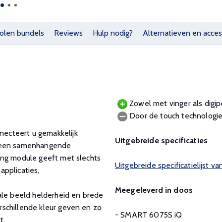
olen bundels
Reviews
Hulp nodig?
Alternatieven en acces
Zowel met vinger als digip
Door de touch technologie 
ecteert u gemakkelijk
Uitgebreide specificaties
m een samenhangende
ing module geeft met slechts
Uitgebreide specificatielijst
applicaties,
Meegeleverd in doos
ale beeld helderheid en brede
schillende kleur geven en zo
- SMART 6075S iQ
kt.