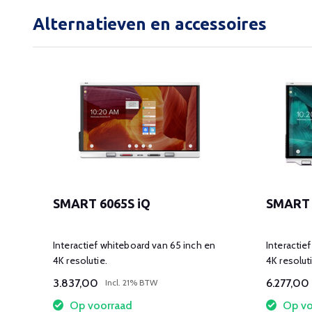
Alternatieven en accessoires
SMART 6065S iQ
SMART 
n
Interactief whiteboard van 65 inch en
Interactie
4K resolutie.
4K resoluti
3.837,00
6.277,00
Incl. 21% BTW
Op voorraad
Op vo