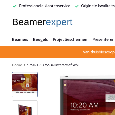
nele klantenservice
Originele kwaliteitsproducten
Laag
Beamers
Beugels
Projectieschermen
Presenteren
Van thuisbioscoop
Home
SMART 6075S iQ Interactief Whi...