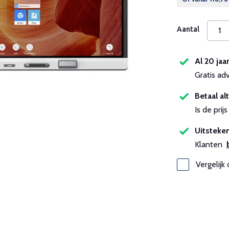
Aantal
Al 20 jaa
Gratis ad
Betaal alt
Is de pri
Uitsteken
Klanten
Vergelijk 