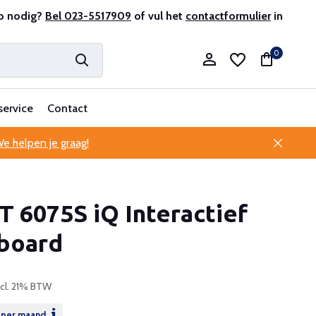
p nodig?
ofessionele klantenservice
Bel 023-5517909
of vul het
contactformulier
in
0
service
Contact
e helpen je graag!
Account aanmaken
 6075S iQ Interactief
Account aanmaken
board
ncl. 21% BTW
per maand