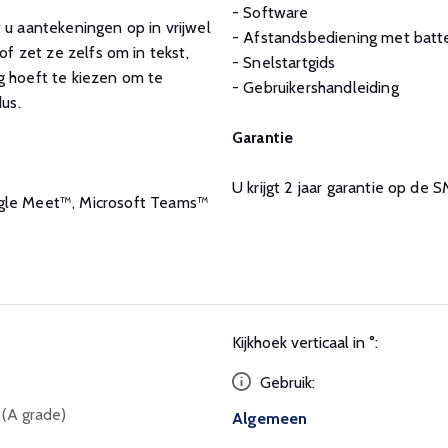
- Software
 u aantekeningen op in vrijwel
- Afstandsbediening met batte
of zet ze zelfs om in tekst,
- Snelstartgids
g hoeft te kiezen om te
- Gebruikershandleiding
dus.
Garantie
U krijgt 2 jaar garantie op de
le Meet™, Microsoft Teams™
Kijkhoek verticaal in °:
Gebruik:
 (A grade)
Algemeen