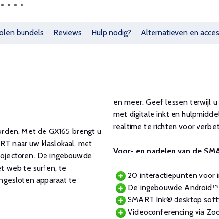
olen bundels
Reviews
Hulp nodig?
Alternatieven en acces
en meer. Geef lessen terwijl 
met digitale inkt en hulpmidde
realtime te richten voor verbe
orden. Met de GX165 brengt u
ART naar uw klaslokaal, met
Voor- en nadelen van de SM
projectoren. De ingebouwde
t web te surfen, te
20 interactiepunten voor in
ngesloten apparaat te
De ingebouwde Android™-co
SMART Ink® desktop softw
Videoconferencing via Zoo