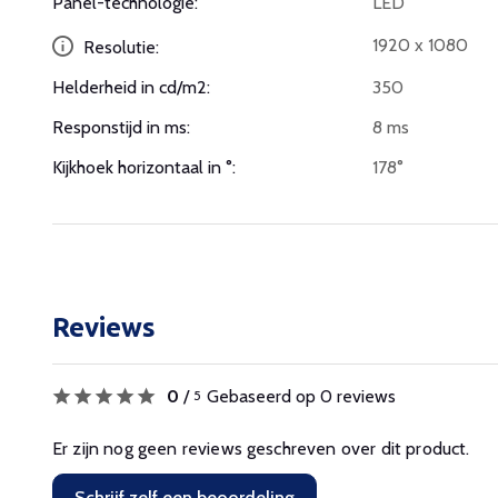
Panel-technologie:
LED
1920 x 1080
Resolutie:
Helderheid in cd/m2:
350
Responstijd in ms:
8 ms
Kijkhoek horizontaal in °:
178°
Reviews
0
/
Gebaseerd op 0 reviews
5
Er zijn nog geen reviews geschreven over dit product.
Schrijf zelf een beoordeling