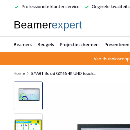
rvice
Originele kwaliteitsproducten
Laagste prijsgarant
Beamers
Beugels
Projectieschermen
Presenteren
Van thuisbioscoop
Home
SMART Board GX165 4K UHD touch...