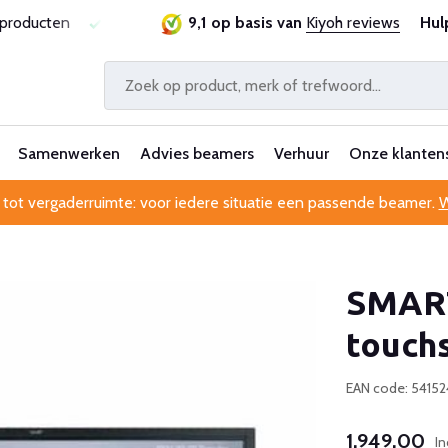
ie
Al 25 jaar betrouwbaar en ervaren
9,1 op basis van
Kiyoh reviews
Professionele kl
Hul
Samenwerken
Advies beamers
Verhuur
Onze klanten
 tot vergaderruimte: voor iedere situatie een passende beamer.
W
SMART
touch
EAN code: 5415
1.949,00
In