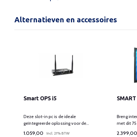
Alternatieven en accessoires
Smart OPS i5
SMART 
Deze slot-in pc is de ideale
Breng inter
geïntegreerde oplossing voor de
met dit 75
Windows 10 Pro voor uw interactieve
smart boa
1.059,00
2.399,0
Incl. 21% BTW
displays.