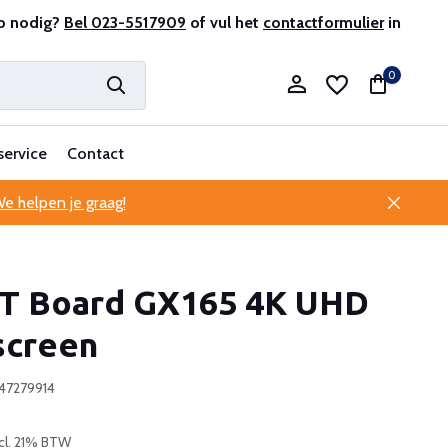
antenservice
p nodig?
Bel 023-5517909
of vul het
contactformulier
in
0
service
Contact
e helpen je graag!
Account aanmaken
 Board GX165 4K UHD
Account aanmaken
screen
247279914
cl. 21% BTW