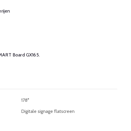
rijen
 SMART Board GX165.
178°
Digitale signage flatscreen