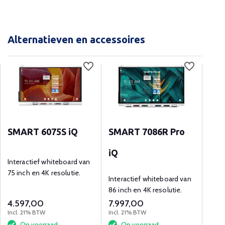
Alternatieven en accessoires
SMART 6075S iQ
SMART 7086R Pro
Hig
iQ
kab
Interactief whiteboard van
75 inch en 4K resolutie.
Interactief whiteboard van
2-we
86 inch en 4K resolutie.
beel
drag
4.597,00
7.997,00
17,9
beel
Incl. 21% BTW
Incl. 21% BTW
Incl.
Op voorraad
Op voorraad
O