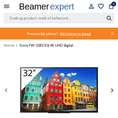
0
Persoonlijk advies?
We helpen je graag!
Home
Sony FW-32BZ30J 4K UHD digital...