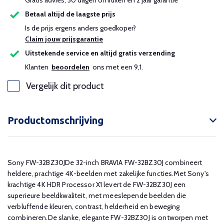
Gratis advies, 30 dagen omruilen en 2 jaar garantie
Betaal altijd de laagste prijs
Is de prijs ergens anders goedkoper?
Claim jouw prijsgarantie
Uitstekende service en altijd gratis verzending
Klanten
beoordelen
ons met een 9,1.
Vergelijk dit product
Productomschrijving
Sony FW-32BZ30JDe 32-inch BRAVIA FW-32BZ30J combineert
heldere, prachtige 4K-beelden met zakelijke functies.Met Sony's
krachtige 4K HDR Processor X1 levert de FW-32BZ30J een
superieure beeldkwaliteit, met meeslepende beelden die
verbluffende kleuren, contrast, helderheid en beweging
combineren.De slanke, elegante FW-32BZ30J is ontworpen met