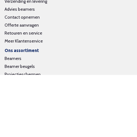
Verzending en levering
Advies beamers
Contact opnemen
Offerte aanvragen
Retouren en service
Meer Klantenservice
Ons assortiment
Beamers
Beamer beugels
Projectieschermen
Interactieve whiteboards
Volg ons op social media
Schrijf je in voor onze nieuwsbrief