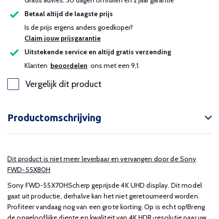
Gratis advies, 30 dagen omruilen en 2 jaar garantie
Betaal altijd de laagste prijs
Is de prijs ergens anders goedkoper?
Claim jouw prijsgarantie
Uitstekende service en altijd gratis verzending
Klanten
beoordelen
ons met een 9,1.
Vergelijk dit product
Productomschrijving
Dit product is niet meer leverbaar en vervangen door de Sony
FWD-55X80H
Sony FWD-55X70HScherp geprijsde 4K UHD display. Dit model
gaat uit productie, derhalve kan het niet geretourneerd worden.
Profiteer vandaag nog van een grote korting. Op is echt op!Breng
de ongelooflijke diepte en kwaliteit van 4K HDR-resolutie naar uw