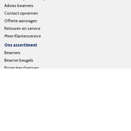
Advies beamers
Contact opnemen
Offerte aanvragen
Retouren en service
Meer Klantenservice
Ons assortiment
Beamers
Beamer beugels
Projectieschermen
Interactieve whiteboards
Volg ons op social media
Schrijf je in voor onze nieuwsbrief