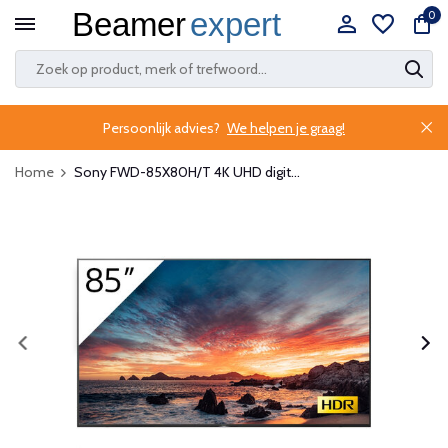
0
Persoonlijk advies?
We helpen je graag!
Home
Sony FWD-85X80H/T 4K UHD digit...