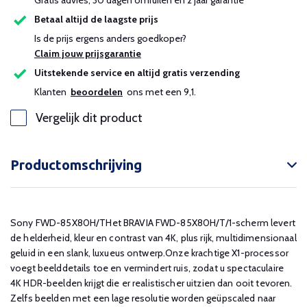
Gratis advies, 30 dagen omruilen en 2 jaar garantie
Betaal altijd de laagste prijs
Is de prijs ergens anders goedkoper?
Claim jouw prijsgarantie
Uitstekende service en altijd gratis verzending
Klanten
beoordelen
ons met een 9,1.
Vergelijk dit product
Productomschrijving
Sony FWD-85X80H/THet BRAVIA FWD-85X80H/T/1-scherm levert
de helderheid, kleur en contrast van 4K, plus rijk, multidimensionaal
geluid in een slank, luxueus ontwerp.Onze krachtige X1-processor
voegt beelddetails toe en vermindert ruis, zodat u spectaculaire
4K HDR-beelden krijgt die er realistischer uitzien dan ooit tevoren.
Zelfs beelden met een lage resolutie worden geüpscaled naar