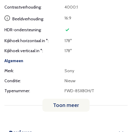
Contrastverhouding:
4000:1
16:9
Beeldverhouding:
HDR-ondersteuning:
Kijkhoek horizontaal in °:
178°
Kijkhoek verticaal in °:
178°
Algemeen
Merk:
Sony
Conditie:
Nieuw
Typenummer:
FWD-85X80H/T
Toon meer