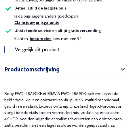
Gratis advies, 30 dagen omruilen en 2 jaar garantie
Betaal altijd de laagste prijs
Is de prijs ergens anders goedkoper?
Claim jouw prijsgarantie
Uitstekende service en altijd gratis verzending
Klanten
beoordelen
ons met een 9,1.
Vergelijk dit product
Productomschrijving
Sony FWD-48A90KHet BRAVIA FWD-48A90K-scherm levert de
helderheid, kleur en contrast van 4K, plus rijk, multidimensionaal
geluid in een slank, luxueus ontwerp.Onze krachtige X1-processor
voegt beelddetails toe en vermindert ruis, zodat u spectaculaire
4K HDR-beelden krijgt die er realistischer uitzien dan ooit tevoren.
Zelfs beelden met een lage resolutie worden geüpscaled naar