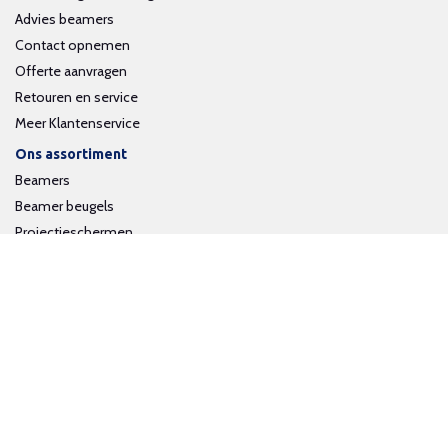
Advies beamers
Contact opnemen
Offerte aanvragen
Retouren en service
Meer Klantenservice
Ons assortiment
Beamers
Beamer beugels
Projectieschermen
Interactieve whiteboards
Volg ons op social media
Schrijf je in voor onze nieuwsbrief