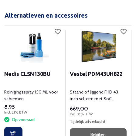
Alternatieven en accessoires
Nedis CLSN130BU
Vestel PDM43UH822
Reinigingsspray 150 ML voor
Staand of liggend FHD 43
schermen.
inch scherm met SoC
content management en 3
8,95
669,00
jaar garantie.
Incl. 21% BTW
Incl. 21% BTW
Op voorraad
Tijdelijk uitverkocht
Bekijken