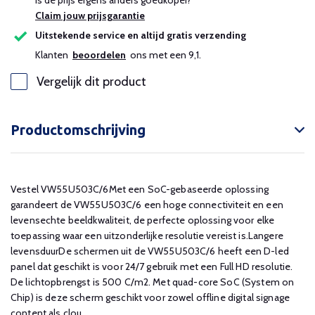
Is de prijs ergens anders goedkoper?
Claim jouw prijsgarantie
Uitstekende service en altijd gratis verzending
Klanten
beoordelen
ons met een 9,1.
Vergelijk dit product
Productomschrijving
Vestel VW55U503C/6Met een SoC-gebaseerde oplossing
garandeert de VW55U503C/6 een hoge connectiviteit en een
levensechte beeldkwaliteit, de perfecte oplossing voor elke
toepassing waar een uitzonderlijke resolutie vereist is.Langere
levensduurDe schermen uit de VW55U503C/6 heeft een D-led
panel dat geschikt is voor 24/7 gebruik met een Full HD resolutie.
De lichtopbrengst is 500 C/m2. Met quad-core SoC (System on
Chip) is deze scherm geschikt voor zowel offline digital signage
content als clou...