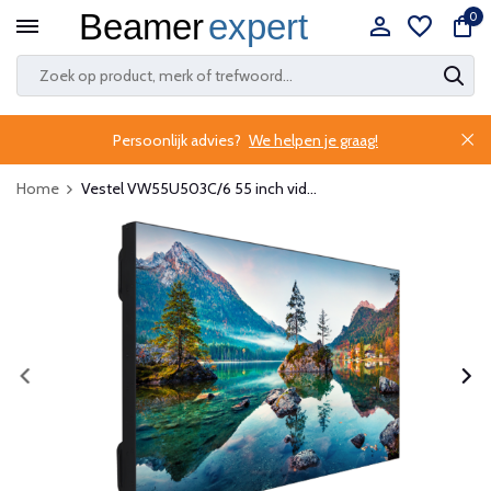
0
Persoonlijk advies?
We helpen je graag!
Home
Vestel VW55U503C/6 55 inch vid...