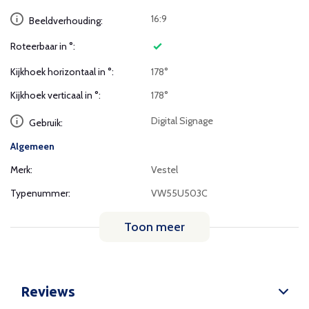
16:9
Beeldverhouding:
Roteerbaar in °:
Kijkhoek horizontaal in °:
178°
Kijkhoek verticaal in °:
178°
Digital Signage
Gebruik:
Algemeen
Merk:
Vestel
Typenummer:
VW55U503C
Toon meer
Reviews