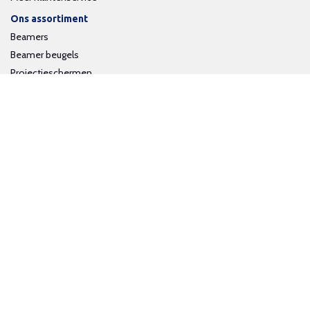
Ons assortiment
Beamers
Beamer beugels
Projectieschermen
Interactieve whiteboards
Volg ons op social media
Schrijf je in voor onze nieuwsbrief