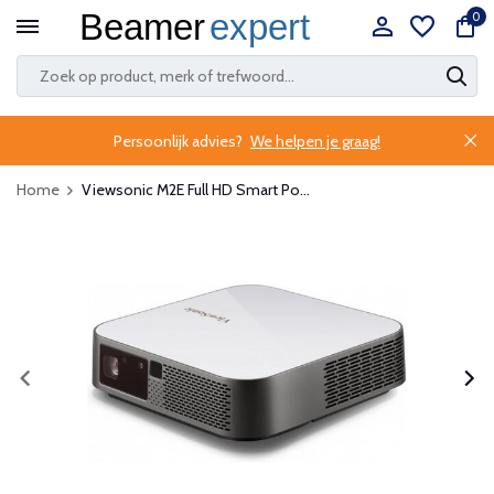
0
Persoonlijk advies?
We helpen je graag!
Home
Viewsonic M2E Full HD Smart Po...