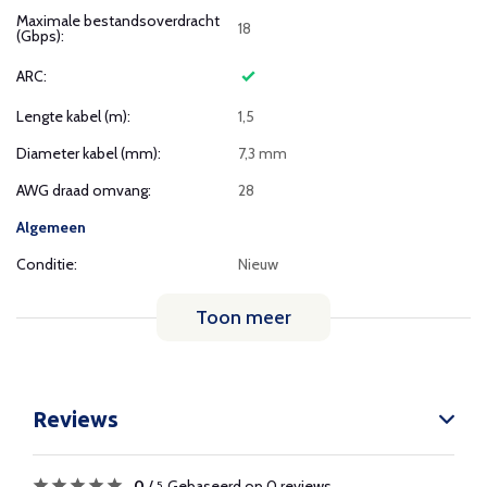
Maximale bestandsoverdracht
18
(Gbps):
ARC:
Lengte kabel (m):
1,5
Diameter kabel (mm):
7,3 mm
AWG draad omvang:
28
Algemeen
Conditie:
Nieuw
Toon meer
Reviews
0
/
Gebaseerd op 0 reviews
5