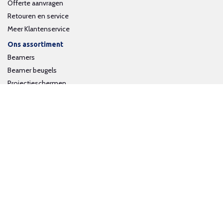
Offerte aanvragen
Retouren en service
Meer Klantenservice
Ons assortiment
Beamers
Beamer beugels
Projectieschermen
Interactieve whiteboards
Volg ons op social media
Schrijf je in voor onze nieuwsbrief