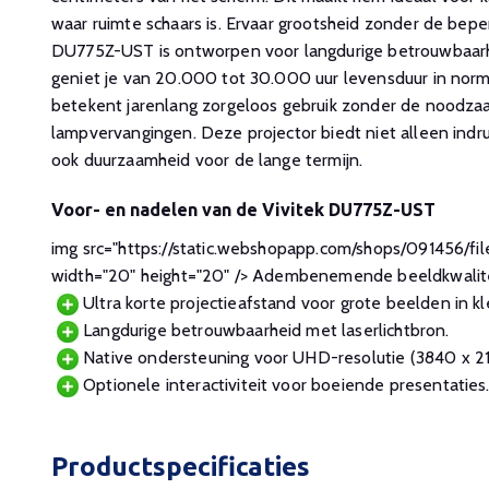
waar ruimte schaars is. Ervaar grootsheid zonder de bepe
DU775Z-UST is ontworpen voor langdurige betrouwbaarhe
geniet je van 20.000 tot 30.000 uur levensduur in nor
betekent jarenlang zorgeloos gebruik zonder de noodza
lampvervangingen. Deze projector biedt niet alleen ind
ook duurzaamheid voor de lange termijn.
Voor- en nadelen van de Vivitek DU775Z-UST
img src="https://static.webshopapp.com/shops/091456/f
width="20" height="20" /> Adembenemende beeldkwalite
Ultra korte projectieafstand voor grote beelden in kl
Langdurige betrouwbaarheid met laserlichtbron.
Native ondersteuning voor UHD-resolutie (3840 x 21
Optionele interactiviteit voor boeiende presentaties
Productspecificaties