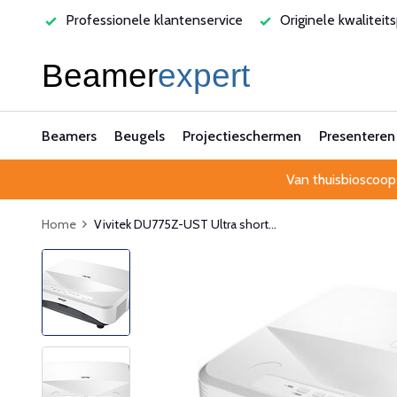
enservice
Originele kwaliteitsproducten
Laagste prijsga
Beamers
Beugels
Projectieschermen
Presenteren
Van thuisbioscoop
Home
Vivitek DU775Z-UST Ultra short...