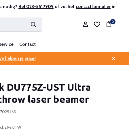
e klantenservice
p nodig?
Bel 023-5517909
of vul het
contactformulier
in
0
service
Contact
e helpen je graag!
Account aanmaken
ek DU775Z-UST Ultra
Account aanmaken
 throw laser beamer
97025463
ncl. 21% BTW