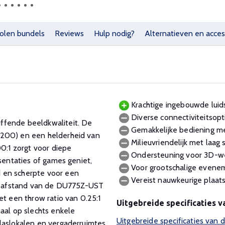
olen bundels
Reviews
Hulp nodig?
Alternatieven en acces
Krachtige ingebouwde luids
Diverse connectiviteitsopt
ffende beeldkwaliteit. De
Gemakkelijke bediening me
1200) en een helderheid van
Milieuvriendelijk met laag 
:1 zorgt voor diepe
Ondersteuning voor 3D-we
esentaties of games geniet,
Voor grootschalige eveneme
 en scherpte voor een
Vereist nauwkeurige plaats
ctieafstand van de DU775Z-UST
et een throw ratio van 0.25:1
Uitgebreide specificaties 
aal op slechts enkele
Uitgebreide specificaties van
laslokalen en vergaderruimtes