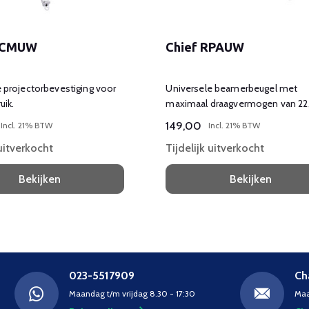
VCMUW
Chief RPAUW
 projectorbevestiging voor
Universele beamerbeugel met
uik.
maximaal draagvermogen van 22,
149,00
Incl. 21% BTW
Incl. 21% BTW
 uitverkocht
Tijdelijk uitverkocht
Bekijken
Bekijken
023-5517909
Ch
Maandag t/m vrijdag 8.30 - 17:30
Maa