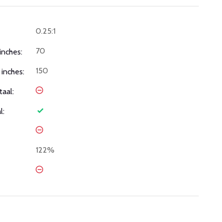
0.25:1
70
inches:
150
inches:
taal:
l:
122%