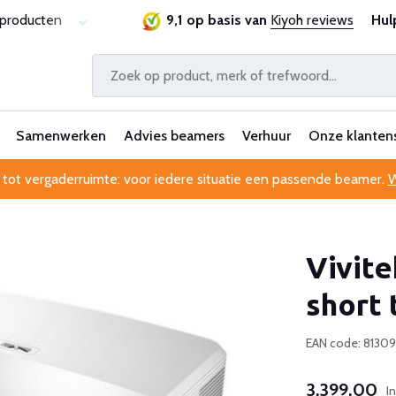
rantie
Al 25 jaar betrouwbaar en ervaren
9,1 op basis van
Kiyoh reviews
Professionel
Hul
Samenwerken
Advies beamers
Verhuur
Onze klanten
 tot vergaderruimte: voor iedere situatie een passende beamer.
W
Vivit
short
EAN code: 8130
3.399,00
I