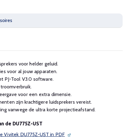
soires
prekers voor helder geluid.
ies voor al jouw apparaten.
t PJ-Tool V3.0 software.
stroomverbruik.
ergave voor een extra dimensie.
nten zijn krachtigere luidsprekers vereist.
ing vanwege de ultra korte projectieafstand.
van de DU775Z-UST
 de Vivitek DU775Z-UST in PDF