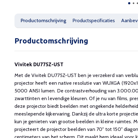
Productomschrijving
Productspecificaties
Aanbev
Productomschrijving
Vivitek DU775Z-UST
Met de Vivitek DU775Z-UST ben je verzekerd van verblu
projector heeft een native resolutie van WUXGA (1920x
5000 ANSI lumen. De contrastverhouding van 3.000.000
zwarttinten en levendige kleuren. Of je nu van films, pr
deze projector biedt beelden met ongekende helderheid
meeslepende kijkervaring. Dankzij de ultra korte proje
kun je genieten van grootse beelden in kleine ruimtes. M
projecteert de projector beelden van 70" tot 150" diagon
centimeters van het scherm. Dit maakt hem ideaal voor k