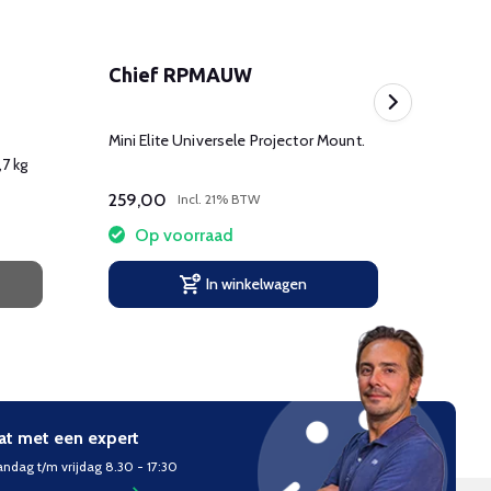
Chief RPMAUW
Vivi
Mini Elite Universele Projector Mount.
Ultra 
7 kg
3100 
(1920x
259,00
3.629
Incl. 21% BTW
Op voorraad
Tijdel
In winkelwagen
at met een expert
ndag t/m vrijdag 8.30 - 17:30