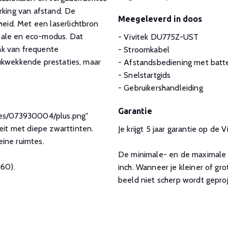
rking van afstand. De
Meegeleverd in doos
id. Met een laserlichtbron
male en eco-modus. Dat
- Vivitek DU775Z-UST
ak van frequente
- Stroomkabel
rukwekkende prestaties, maar
- Afstandsbediening met batte
- Snelstartgids
- Gebruikershandleiding
Garantie
iles/073930004/plus.png"
it met diepe zwarttinten.
Je krijgt 5 jaar garantie op de
eine ruimtes.
De minimale- en de maximale g
60).
inch. Wanneer je kleiner of gr
.
beeld niet scherp wordt gepro