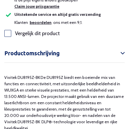
Is de prijs ergens anders goedkoper?
Claim jouw prijsgarantie
Uitstekende service en altijd gratis verzending
Klanten
beoordelen
ons met een 9,1.
Vergelijk dit product
Productomschrijving
Vivitek DU8195Z-BKDe DU8195Z biedt een boeiende mix van
functies en connectiviteit, met uitzonderlijke beeldhelderheid in
WUXGA en sterke visuele prestaties, met een helderheid van
13.500 ANSI-lumen. De projector maakt gebruik van een duurzame
laserlichtbron om een ​​constant helderheidsniveau en
kleurprestaties te garanderen, met de geruststelling van tot
20.000 uur onderhoudsvrije werking.Voor- en nadelen van de
Vivitek DU8195Z-BK DLP®-technologie voor levendige en rijke
beeldkwalitei...