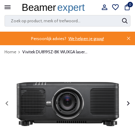
0
Persoonlijk advies?
We helpen je graag!
Home
Vivitek DU8195Z-BK WUXGA laser...