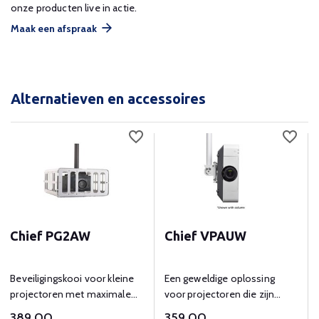
onze producten live in actie.
Maak een afspraak
Alternatieven en accessoires
Chief PG2AW
Chief VPAUW
Beveiligingskooi voor kleine
Een geweldige oplossing
projectoren met maximale
voor projectoren die zijn
afmetingen 7,5" x 16,0" x
uitgerust met multi-
389,00
359,00