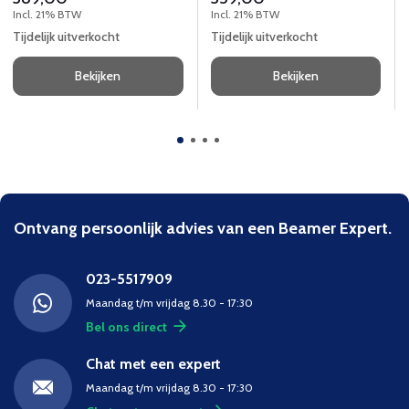
16,0" (191 x 406 x 406 mm).
directionele mogelijkheden.
Incl. 21% BTW
Incl. 21% BTW
Tijdelijk uitverkocht
Tijdelijk uitverkocht
Bekijken
Bekijken
Ontvang persoonlijk advies van een Beamer Expert.
023-5517909
Maandag t/m vrijdag 8.30 - 17:30
Bel ons direct
Chat met een expert
Maandag t/m vrijdag 8.30 - 17:30