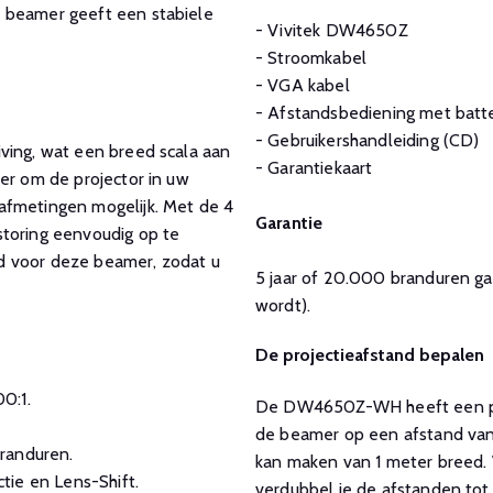
e beamer geeft een stabiele
- Vivitek DW4650Z
- Stroomkabel
- VGA kabel
- Afstandsbediening met batte
- Gebruikershandleiding (CD)
ving, wat een breed scala aan
- Garantiekaart
er om de projector in uw
afmetingen mogelijk. Met de 4
Garantie
storing eenvoudig op te
d voor deze beamer, zodat u
5 jaar of 20.000 branduren gar
wordt).
De projectieafstand bepalen
0:1.
De DW4650Z-WH heeft een proje
de beamer op een afstand van 
randuren.
kan maken van 1 meter breed. 
tie en Lens-Shift.
verdubbel je de afstanden tot 