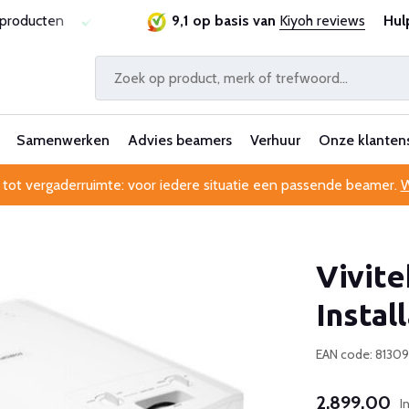
Laagste prijsgarantie
Al 25 jaar betrouwbaar en ervaren
9,1 op basis van
Kiyoh reviews
Hul
Samenwerken
Advies beamers
Verhuur
Onze klanten
 tot vergaderruimte: voor iedere situatie een passende beamer.
W
Vivit
Instal
EAN code: 8130
2.899,00
I