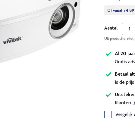
Of vanaf
74,89
Aantal
Uit productie, niet
Al 20 jaa
Gratis ad
Betaal alt
Is de pri
Uitsteken
Klanten
Vergelijk 