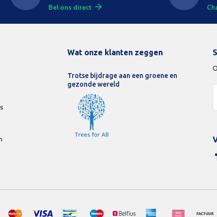
Bel ons direct
Cha
Wat onze klanten zeggen
S
O
Trotse bijdrage aan een groene en
gezonde wereld
ds
n
V