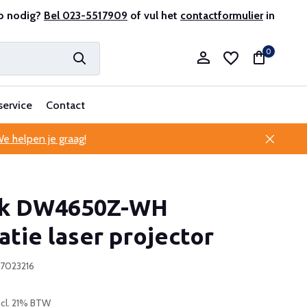
p nodig?
Professionele klantenservice
Bel 023-5517909
of vul het
contactformulier
in
0
service
Contact
e helpen je graag!
Account aanmaken
ek DW4650Z-WH
Account aanmaken
latie laser projector
97023216
ncl. 21% BTW