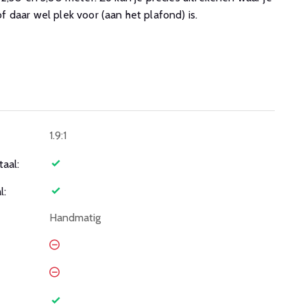
 daar wel plek voor (aan het plafond) is.
1.9:1
taal:
l:
Handmatig