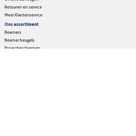
Retouren en service
Meer Klantenservice
Ons assortiment
Beamers
Beamer beugels
Projectieschermen
Interactieve whiteboards
Volg ons op social media
Schrijf je in voor onze nieuwsbrief