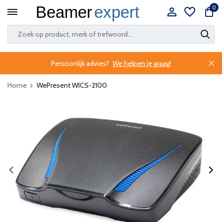
0
Persoonlijk advies?
We helpen je graag!
Home
WePresent WICS-2100