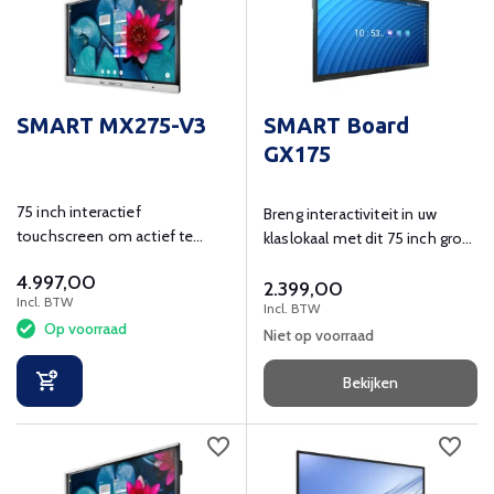
SMART MX275-V3
SMART Board
GX175
75 inch interactief
Breng interactiviteit in uw
touchscreen om actief te
klaslokaal met dit 75 inch grote
leren en ondersteunen in de
interactieve smart board.
4.997,00
klas.
2.399,00
Incl. BTW
Incl. BTW
Op voorraad
Niet op voorraad
Bekijken