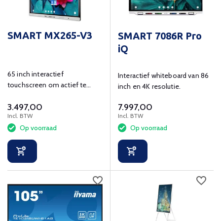
SMART MX265-V3
SMART 7086R Pro
iQ
65 inch interactief
Interactief whiteboard van 86
touchscreen om actief te
inch en 4K resolutie.
leren en ondersteunen in de
3.497,00
7.997,00
klas.
Incl. BTW
Incl. BTW
Op voorraad
Op voorraad