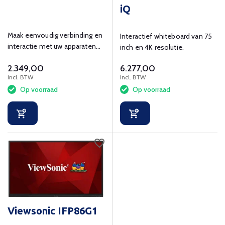
iQ
Maak eenvoudig verbinding en
Interactief whiteboard van 75
interactie met uw apparaten
inch en 4K resolutie.
en content met de MX255-V3,
2.349,00
6.277,00
om actief leren te
Incl. BTW
Incl. BTW
ondersteunen - in en buiten
Op voorraad
Op voorraad
het klaslokaal.
Viewsonic IFP86G1