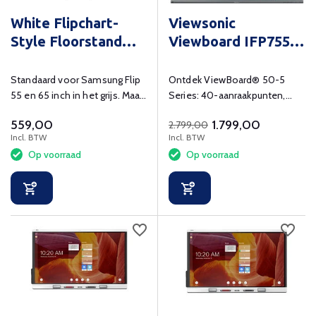
White Flipchart-
Viewsonic
Style Floorstand
Viewboard IFP7550-
VFM-F10/WH
5F
Standaard voor Samsung Flip
Ontdek ViewBoard® 50-5
55 en 65 inch in het grijs. Maak
Series: 40-aanraakpunten,
uw Samsung Flip mobiel!
myViewBoard-software,
559,00
1.799,00
2.799,00
draadloos delen, intuïtieve
Incl. BTW
Incl. BTW
bediening en Android 11 voor
Op voorraad
Op voorraad
efficiëntie en beveiliging. Til
jouw onderwijs naar nieuwe
hoogten!