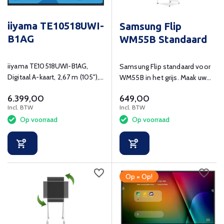
iiyama TE10518UWI-
Samsung Flip
B1AG
WM55B Standaard
iiyama TE10518UWI-B1AG,
Samsung Flip standaard voor
Digitaal A-kaart, 2,67 m (105"),
WM55B in het grijs. Maak uw
LED, 5120 x 2160 Pixels, Wifi,
Samsung Flip mobiel!
6.399,00
649,00
24/7
Incl. BTW
Incl. BTW
Op voorraad
Op voorraad
Op = Op!