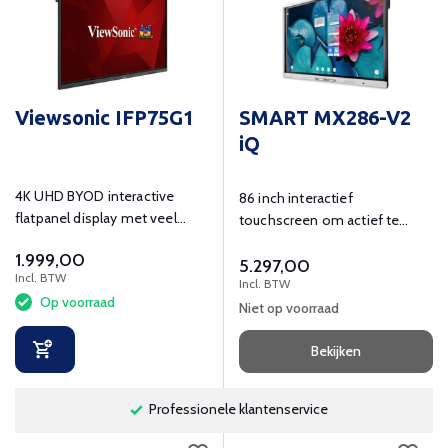
Viewsonic IFP75G1
SMART MX286-V2
iQ
4K UHD BYOD interactive
86 inch interactief
flatpanel display met veel
touchscreen om actief te
touchpunten en connectoren.
leren en ondersteunen in de
1.999,00
5.297,00
klas.
Incl. BTW
Incl. BTW
Op voorraad
Niet op voorraad
Bekijken
Professionele klantenservice