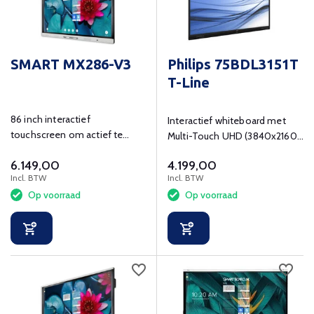
SMART MX286-V3
Philips 75BDL3151T
T-Line
86 inch interactief
Interactief whiteboard met
touchscreen om actief te
Multi-Touch UHD (3840x2160)
leren en ondersteunen in de
resolutie
6.149,00
4.199,00
klas.
Incl. BTW
Incl. BTW
Op voorraad
Op voorraad