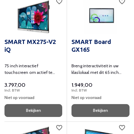
SMART MX275-V2
SMART Board
iQ
GX165
75 inch interactief
Breng interactiviteit in uw
touchscreen om actief te
klaslokaal met dit 65 inch
leren en ondersteunen in de
grote interactieve smart
3.797,00
1.949,00
klas.
board.
Incl. BTW
Incl. BTW
Niet op voorraad
Niet op voorraad
Bekijken
Bekijken