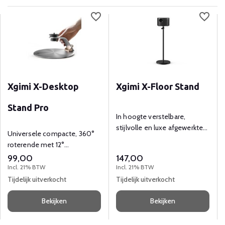
Xgimi X-Desktop
Xgimi X-Floor Stand
Stand Pro
In hoogte verstelbare,
stijlvolle en luxe afgewerkte
Universele compacte, 360°
statief voor XGIMI beamers
roterende met 12°
aanpasbare hoek tafelstatief,
99,00
147,00
mooi design.
Incl. 21% BTW
Incl. 21% BTW
Tijdelijk uitverkocht
Tijdelijk uitverkocht
Bekijken
Bekijken