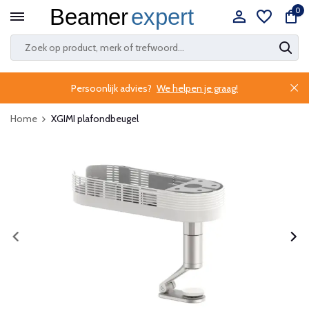
0
Persoonlijk advies?
We helpen je graag!
Home
XGIMI plafondbeugel