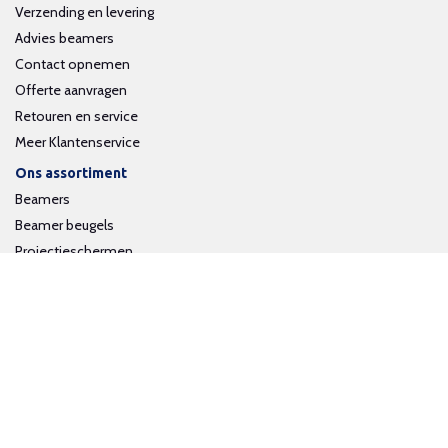
Verzending en levering
Advies beamers
Contact opnemen
Offerte aanvragen
Retouren en service
Meer Klantenservice
Ons assortiment
Beamers
Beamer beugels
Projectieschermen
Interactieve whiteboards
Volg ons op social media
Schrijf je in voor onze nieuwsbrief