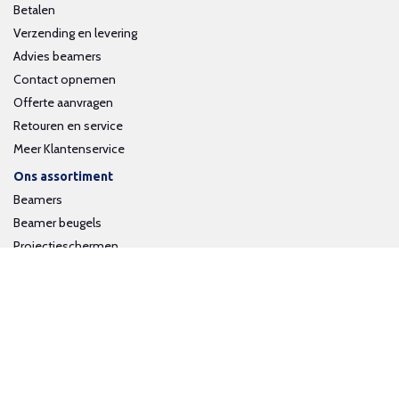
Betalen
Verzending en levering
Advies beamers
Contact opnemen
Offerte aanvragen
Retouren en service
Meer Klantenservice
Ons assortiment
Beamers
Beamer beugels
Projectieschermen
Interactieve whiteboards
Volg ons op social media
Schrijf je in voor onze nieuwsbrief