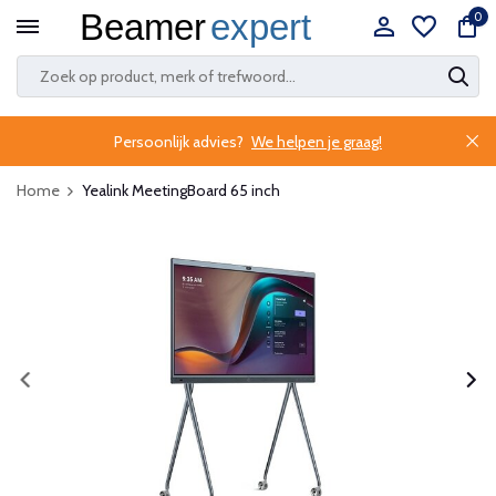
0
Persoonlijk advies?
We helpen je graag!
Home
Yealink MeetingBoard 65 inch