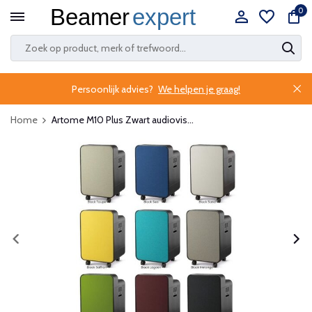
0
Persoonlijk advies?
We helpen je graag!
Home
Artome M10 Plus Zwart audiovis...