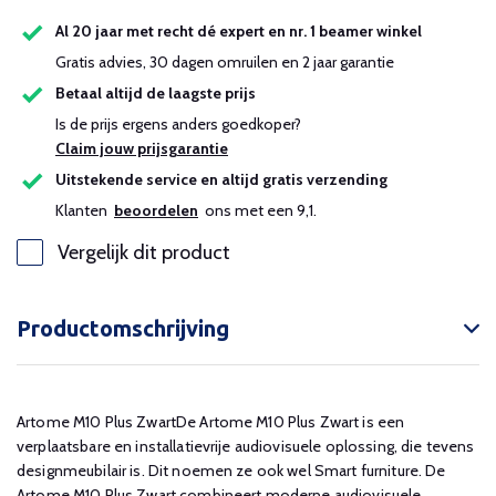
Al 20 jaar met recht dé expert en nr. 1 beamer winkel
Gratis advies, 30 dagen omruilen en 2 jaar garantie
Betaal altijd de laagste prijs
Is de prijs ergens anders goedkoper?
Claim jouw prijsgarantie
Uitstekende service en altijd gratis verzending
Klanten
beoordelen
ons met een 9,1.
Vergelijk dit product
Productomschrijving
Artome M10 Plus ZwartDe Artome M10 Plus Zwart is een
verplaatsbare en installatievrije audiovisuele oplossing, die tevens
designmeubilair is. Dit noemen ze ook wel Smart furniture. De
Artome M10 Plus Zwart combineert moderne audiovisuele