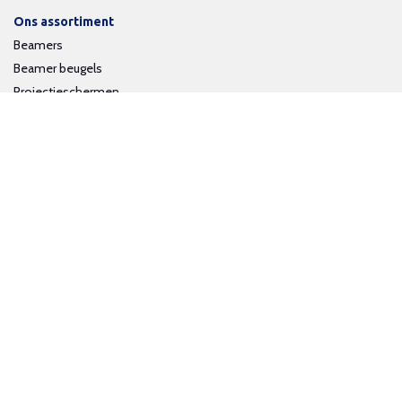
Ons assortiment
Beamers
Beamer beugels
Projectieschermen
Interactieve whiteboards
Volg ons op social media
Schrijf je in voor onze nieuwsbrief