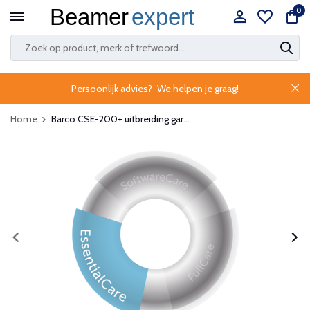
0
Persoonlijk advies?
We helpen je graag!
Home
Barco CSE-200+ uitbreiding gar...