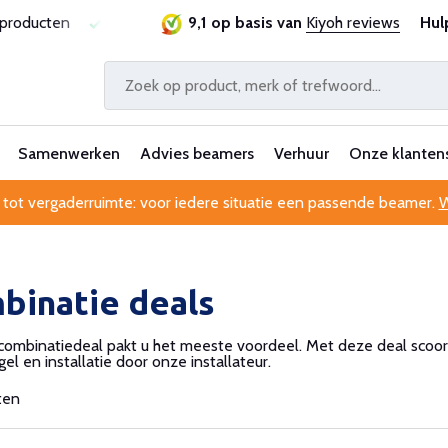
sproducten
Laagste prijsgarantie
9,1 op basis van
Al 25 jaar betrouwbaa
Kiyoh reviews
Hul
Samenwerken
Advies beamers
Verhuur
Onze klanten
 tot vergaderruimte: voor iedere situatie een passende beamer.
W
binatie deals
ombinatiedeal pakt u het meeste voordeel. Met deze deal scoor
l en installatie door onze installateur.
ten