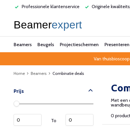
varen
Professionele klantenservice
Originele kwaliteit
Beamers
Beugels
Projectieschermen
Presenteren
Van thuisbioscoop
Home
Beamers
Combinatie deals
Com
Prijs
Met een c
wandbeuge
0 produc
To