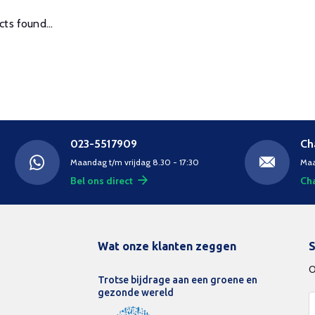
ts found...
023-5517909
Ch
Maandag t/m vrijdag 8.30 - 17:30
Maa
Bel ons direct
Cha
Wat onze klanten zeggen
S
O
Trotse bijdrage aan een groene en
gezonde wereld