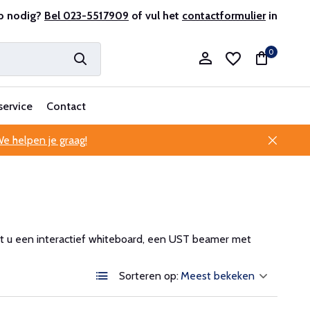
r en ervaren
p nodig?
Bel 023-5517909
Professionele klantenservice
of vul het
contactformulier
in
0
service
Contact
e helpen je graag!
Account aanmaken
Account aanmaken
t u een interactief whiteboard, een UST beamer met
Sorteren op: