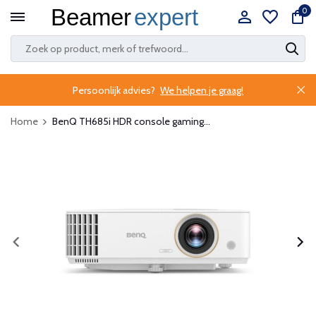
0
Persoonlijk advies?
We helpen je graag!
Home
BenQ TH685i HDR console gaming...